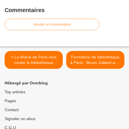
Commentaires
Ajouter un commentaire
< La Mairie de Paris veut
Fermeture de bibliothèque
couler la bibliothèque
à Paris : Bruno Julliard a-t-il
Château d’Eau
été trahi par ses services ?
>
Hébergé par Overblog
Top articles
Pages
Contact
Signaler un abus
C.G.U.