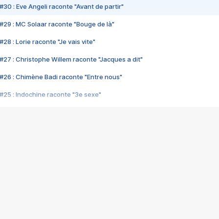
#30 : Eve Angeli raconte "Avant de partir"
#29 : MC Solaar raconte "Bouge de là"
28 : Lorie raconte "Je vais vite"
#27 : Christophe Willem raconte "Jacques a dit"
#26 : Chimène Badi raconte "Entre nous"
#25 : Indochine raconte "3e sexe"
#24 : Zaho raconte "C'est chelou"
#23 : Patrick Bruel raconte "Au café des délices"
#22 : Kyo raconte "Le chemin"
#21 : Nolwenn Leroy raconte "Cassé"
#20 : Patrick Hernandez raconte "Born to be alive"
#19 : Lorie raconte "Près de moi"
#18 : Michael Jones raconte "A nos actes manqués" (avec Jean-Jacque