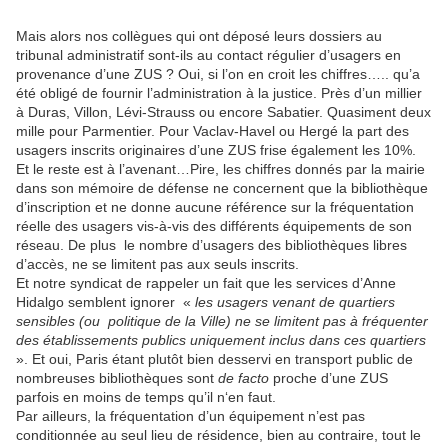
Mais alors nos collègues qui ont déposé leurs dossiers au
tribunal administratif sont-ils au contact régulier d’usagers en
provenance d’une ZUS ? Oui, si l’on en croit les chiffres….. qu’a
été obligé de fournir l’administration à la justice. Près d’un millier
à Duras, Villon, Lévi-Strauss ou encore Sabatier. Quasiment deux
mille pour Parmentier. Pour Vaclav-Havel ou Hergé la part des
usagers inscrits originaires d’une ZUS frise également les 10%.
Et le reste est à l’avenant…Pire, les chiffres donnés par la mairie
dans son mémoire de défense ne concernent que la bibliothèque
d’inscription et ne donne aucune référence sur la fréquentation
réelle des usagers vis-à-vis des différents équipements de son
réseau. De plus le nombre d’usagers des bibliothèques libres
d’accès, ne se limitent pas aux seuls inscrits.
Et notre syndicat de rappeler un fait que les services d’Anne
Hidalgo semblent ignorer «
les usagers venant de quartiers
sensibles (ou politique de la Ville) ne se limitent pas à fréquenter
des établissements publics uniquement inclus dans ces quartiers
». Et oui, Paris étant plutôt bien desservi en transport public de
nombreuses bibliothèques sont
de facto
proche d’une ZUS
parfois en moins de temps qu’il n‘en faut.
Par ailleurs, la fréquentation d’un équipement n’est pas
conditionnée au seul lieu de résidence, bien au contraire, tout le