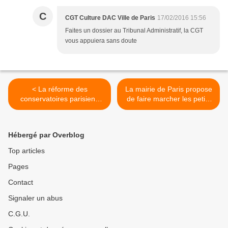
C
CGT Culture DAC Ville de Paris
17/02/2016 15:56
Faites un dossier au Tribunal Administratif, la CGT
vous appuiera sans doute
< La réforme des
La mairie de Paris propose
conservatoires parisiens
de faire marcher les petits
tombe à l'eau
vieux qui fréquentent la
bibliothèque Château d’Eau
>
Hébergé par Overblog
Top articles
Pages
Contact
Signaler un abus
C.G.U.