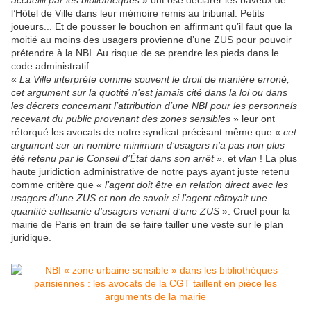
accueilli par les bibliothèques
» ont osé déclarer les baveux de
l’Hôtel de Ville dans leur mémoire remis au tribunal. Petits
joueurs... Et de pousser le bouchon en affirmant qu’il faut que la
moitié au moins des usagers provienne d’une ZUS pour pouvoir
prétendre à la NBI. Au risque de se prendre les pieds dans le
code administratif
.
«
La Ville interprète comme souvent le droit de manière erroné,
cet argument sur la quotité n’est jamais cité dans la loi ou dans
les décrets concernant l’attribution d’une NBI pour les personnels
recevant du public provenant des zones sensibles
» leur ont
rétorqué les avocats de notre syndicat précisant même que «
cet
argument sur un nombre minimum d’usagers n’a pas non plus
été retenu par le Conseil d’État dans son arrêt
». et
vlan
! La plus
haute juridiction administrative de notre pays ayant juste retenu
comme critère que «
l’agent doit être en relation direct avec les
usagers d’une ZUS et non de savoir si l’agent côtoyait une
quantité suffisante d’usagers venant d’une ZUS
».
Cruel pour la
mairie de Paris en train de se faire tailler une veste sur le plan
juridique.