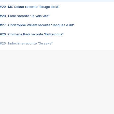
#29 : MC Solaar raconte "Bouge de là"
28 : Lorie raconte "Je vais vite"
#27 : Christophe Willem raconte "Jacques a dit"
#26 : Chimène Badi raconte "Entre nous"
#25 : Indochine raconte "3e sexe"
#24 : Zaho raconte "C'est chelou"
#23 : Patrick Bruel raconte "Au café des délices"
#22 : Kyo raconte "Le chemin"
#21 : Nolwenn Leroy raconte "Cassé"
#20 : Patrick Hernandez raconte "Born to be alive"
#19 : Lorie raconte "Près de moi"
#18 : Michael Jones raconte "A nos actes manqués" (avec Jean-Jacque