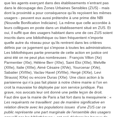
que les agents exerçant dans des établissements n’entrant pas
dans le découpage des Zones Urbaines Sensibles (ZUS) - mais
dont la proximité a pour conséquence qu’ils reçoivent les mêmes
usagers - peuvent eux aussi prétendre à une prime dite NBI
(Nouvelle Bonification Indiciaire). La même que celle accordée à
leurs collègues en poste dans un établissement situé en ZUS. Et
oui, il suffit que des usagers habitant dans une de ces ZUS soient
inscrits dans une bibliothèque ou bien fréquentent n’importe
quelle autre du réseau pour qu’ils rentrent dans les critères
définis par ce jugement qui s’impose à toutes les administrations.
Les bibliothèques partie prenante de cette action en justice ont
ainsi été on ne peut plus nombreuses : François Villon (Xe)
Parmentier (XIe), Hélène Berr (XIIe), Saint Eloi (XIIe), Melville
(XIIIe), Italie (XIIIe), Aimé Césaire (XIVe), Yourcenar (XVe),
Sabatier (XVIIIe), Vaclav Havel (XVIIIe), Hergé (XIXe), Levi
Strauss( XIXe) ou encore Duras (XXe). Une
class action
à la
parisienne qui n’a pas fait plaisir à notre chère mairie si l’on en
croit la mauvaise foi déployée par son service juridique. Pas
grave, nos avocats leur ont donné une petite leçon de droit.
Faut dire que la mairie de Paris a fait fort dans la mesquinerie : «
Les requérants ne travaillent pas de manière significative en
relation directe avec les populations issues d’une ZUS car ce
public représente une part marginale de l’ensemble des usagers