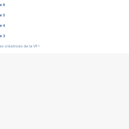
e 6
e 5
e 4
e 3
s créatrices de la VF !
e 2
e 1
e Mektoub My Love arrive enfin ! Rencontre avec Shaïn Boumedine et Sal
i : après Toni en famille
elle réalise le bouleversant Dites lui que je l'aime
ais ! Rencontre autour de Vie privée de Rebecca Zlotowski
 de Marguerite, Grave... Rencontre avec Ella Rumpf