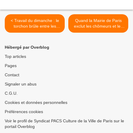
< Travail du dimanche : le
Quand la Mairie de Paris
torchon brûle entre les
exclut les chômeurs et les
bibliothécaires et la mairie
jeunes de moins de 25 ans
de Paris
de la gratuité des CD et des
DVD dans les bibliothèques
Hébergé par Overblog
>
Top articles
Pages
Contact
Signaler un abus
C.G.U.
Cookies et données personnelles
Préférences cookies
Voir le profil de Syndicat PACS Culture de la Ville de Paris sur le
portail Overblog