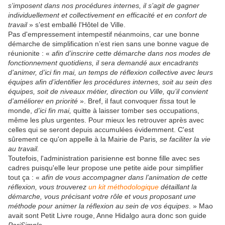
s’imposent dans nos procédures internes, il s’agit de gagner
individuellement et collectivement en efficacité et en confort de
travail
» s’est emballé l'Hôtel de Ville.
Pas d'empressement intempestif néanmoins, car une bonne
démarche de simplification n’est rien sans une bonne vague de
réunionite : «
afin d’inscrire cette démarche dans nos modes de
fonctionnement quotidiens, il sera demandé aux encadrants
d’animer, d’ici fin mai, un temps de réflexion collective avec leurs
équipes afin d’identifier les procédures internes, soit au sein des
équipes, soit de niveaux métier, direction ou Ville, qu’il convient
d’améliorer en priorité
». Bref, il faut convoquer
fissa
tout le
monde,
d’ici fin mai,
quitte à laisser tomber ses occupations,
même les plus urgentes. Pour mieux les retrouver après avec
celles qui se seront depuis accumulées
évidemment. C'est
sûrement ce qu'on appelle à la Mairie de Paris
, se faciliter la vie
au travail.
Toutefois, l'administration parisienne est bonne fille avec ses
cadres puisqu'elle leur propose une petite aide pour simplifier
tout ça : «
afin de vous accompagner dans l’animation de cette
réflexion, vous trouverez
un kit méthodologique
détaillant la
démarche, vous précisant votre rôle et vous proposant une
méthode pour animer la réflexion au sein de vos équipes
. » Mao
avait sont Petit Livre rouge, Anne Hidalgo aura donc son guide