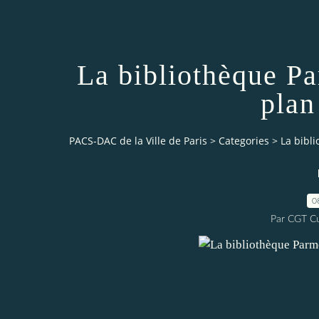
La bibliothèque P
plan
PACS-DAC de la Ville de Paris
>
Categories
>
La bibl
0
Par CGT Cu