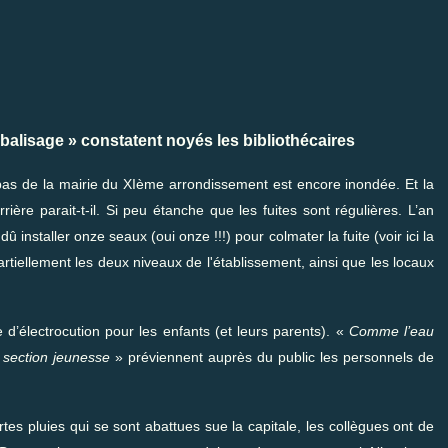
 balisage
» constatent noyés les bibliothécaires
pas de la mairie du XIème arrondissement est encore inondée. Et la
ière parait-t-il. Si peu étanche que les fuites sont régulières. L’an
dû installer onze seaux (oui onze !!!) pour colmater la fuite (voir ici
la
partiellement les deux niveaux de l'établissement, ainsi que les locaux
e d’électrocution pour les enfants (et leurs parents). «
Comme l’eau
la section jeunesse
» préviennent auprès du public les personnels de
es pluies qui se sont abattues sue la capitale, les collègues ont de