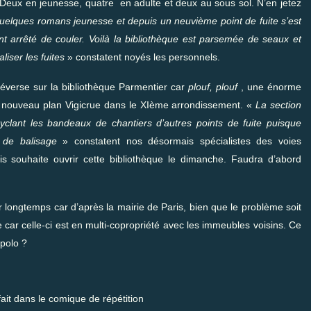
! Deux en jeunesse, quatre en adulte et deux au sous sol. N’en jetez
uelques romans jeunesse et depuis un neuvième point de fuite s’est
 arrêté de couler. Voilà la bibliothèque est parsemée de seaux et
iser les fuites
» constatent noyés les personnels.
e déverse sur la bibliothèque Parmentier car
plouf, plouf
, une énorme
Et nouveau plan
Vigicrue
dans le XIème arrondissement. «
La section
clant les bandeaux de chantiers d’autres points de fuite puisque
l de balisage
»
constatent nos désormais spécialistes des voies
is souhaite ouvrir cette bibliothèque le dimanche. Faudra d’abord
 longtemps car d’après la mairie de Paris, bien que le problème soit
ère car celle-ci est en multi-copropriété avec les immeubles voisins. Ce
-polo ?
fait dans le comique de répétition