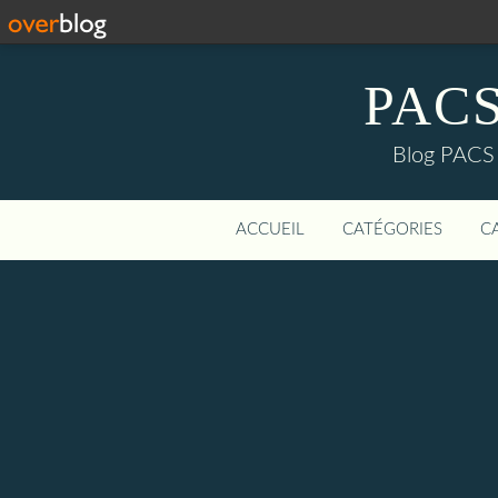
PACS-
Blog PACS d
ACCUEIL
CATÉGORIES
C