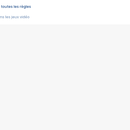
 toutes les règles
s les jeux vidéo
us choquant de Rockstar ? - Le scandale BULLY
e plus moche de Steam
du RÊVE tourne au CAUCHEMAR
pendant 8 heures
it… à tort
umiliés par un jeu vidéo
ire - Final Fantasy 8
ti un empire - Age of Empires
story DOFUS
tard, il crée l'un des pires jeux de tous les temps, MindsEye.