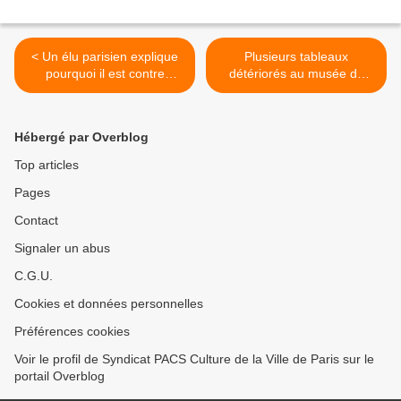
< Un élu parisien explique
Plusieurs tableaux
pourquoi il est contre
détériorés au musée du
l'ouverture de la
Petit Palais ! >
bibliothèque Picpus-Hélène
Berr le dimanche
Hébergé par Overblog
Top articles
Pages
Contact
Signaler un abus
C.G.U.
Cookies et données personnelles
Préférences cookies
Voir le profil de Syndicat PACS Culture de la Ville de Paris sur le
portail Overblog