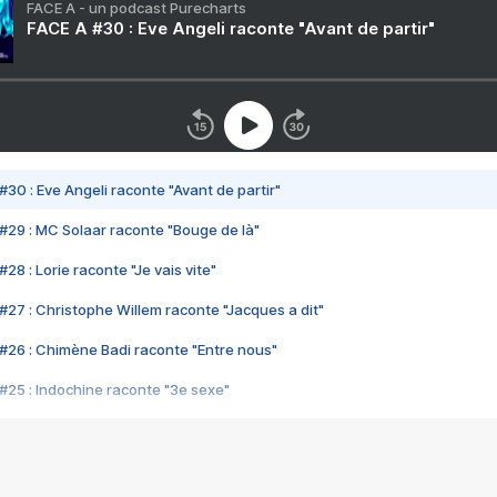
FACE A - un podcast Purecharts
FACE A #30 : Eve Angeli raconte "Avant de partir"
#30 : Eve Angeli raconte "Avant de partir"
#29 : MC Solaar raconte "Bouge de là"
28 : Lorie raconte "Je vais vite"
#27 : Christophe Willem raconte "Jacques a dit"
#26 : Chimène Badi raconte "Entre nous"
#25 : Indochine raconte "3e sexe"
#24 : Zaho raconte "C'est chelou"
#23 : Patrick Bruel raconte "Au café des délices"