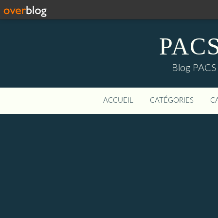
PACS-
Blog PACS d
ACCUEIL
CATÉGORIES
C