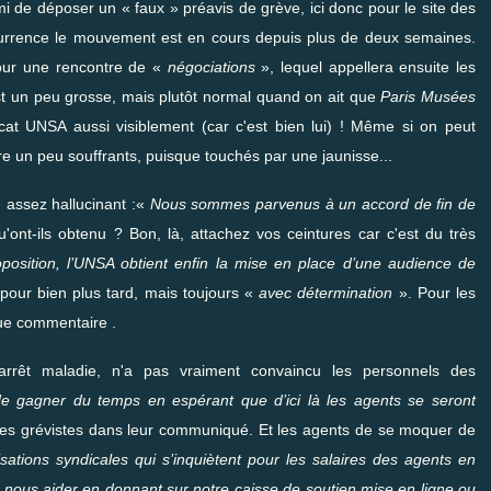
 de déposer un « faux » préavis de grève, ici donc pour le site des
currence le mouvement est en cours depuis plus de deux semaines.
pour une rencontre de «
négociations
», lequel appellera ensuite les
 est un peu grosse, mais plutôt normal quand on ait que
Paris Musées
icat UNSA aussi visiblement (car c'est bien lui) ! Même si on peut
 un peu souffrants, puisque touchés par une jaunisse...
, assez hallucinant :«
Nous sommes parvenus à un accord de fin de
u'ont-ils obtenu ? Bon, là, attachez vos ceintures car c'est du très
position, l’UNSA obtient enfin la mise en place d’une audience de
 pour bien plus tard, mais toujours «
avec détermination
». Pour les
ue commentaire .
rrêt maladie, n'a pas vraiment convaincu les personnels des
 gagner du temps en espérant que d’ici là les agents se seront
les grévistes dans leur
communiqué
. Et les agents de se moquer de
ations syndicales qui s’inquiètent pour les salaires des agents en
s nous aider en donnant
sur notre caisse de soutien
mise en ligne ou