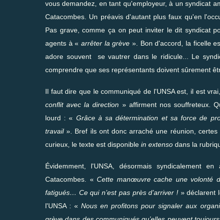
vous demandez, en tant qu'employeur, à un syndicat ami
Catacombes. Un préavis d'autant plus faux qu'en l'oc
Pas grave, comme ça on peut inviter le dit syndicat 
agents à «
arrêter la grève
». Bon d'accord, la ficelle
adore souvent
se vautrer dans le ridicule
... Le synd
comprendre que ses représentants doivent sûrement être
Il faut dire que le communiqué de l'UNSA est, il est vrai
conflit avec la direction
» affirment nos souffreteux. Q
lourd : «
Grâce à sa détermination et sa force de pro
travail
». Bref ils ont donc arraché une réunion, certes
curieux, le texte est disponible
in extenso
dans la rubriq
Évidemment, l'UNSA, désormais syndicalement en a
Catacombes. «
Cette manœuvre cache une volonté de
fatigués… Ce qui n’est pas près d’arriver !
» déclarent 
l'UNSA : «
Nous en profitons pour signaler aux organis
grève dans des communiqués qu’elles peuvent toujour