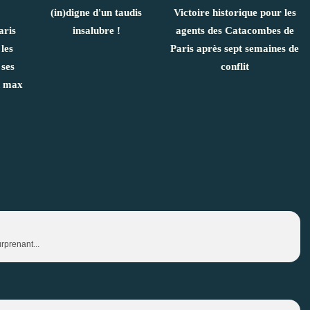
(in)digne d'un taudis
Victoire historique pour les
aris
insalubre !
agents des Catacombes de
 les
Paris après sept semaines de
 ses
conflit
n max
rprenant...