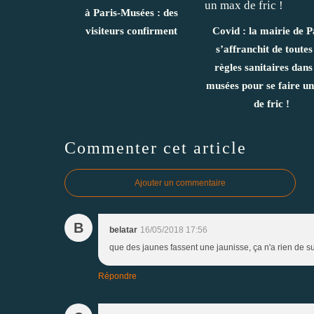
à Paris-Musées : des
visiteurs confirment
Covid : la mairie de P
s’affranchit de toutes
règles sanitaires dans
musées pour se faire u
de fric !
Commenter cet article
Ajouter un commentaire
B
belatar
16/05/2018 17:56
que des jaunes fassent une jaunisse, ça n'a rien de su
Répondre