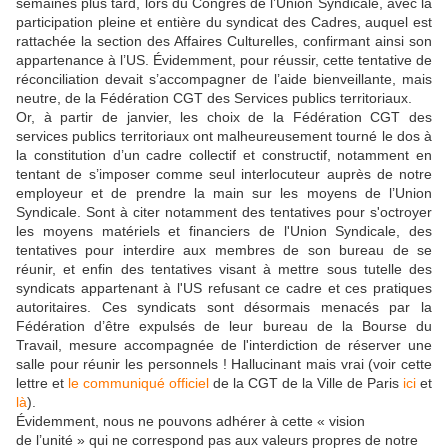
semaines plus tard, lors du Congrès de l’Union Syndicale, avec la
participation pleine et entière du syndicat des Cadres, auquel est
rattachée la section des Affaires Culturelles, confirmant ainsi son
appartenance à l’US. Évidemment, pour réussir, cette tentative de
réconciliation devait s’accompagner de l’aide bienveillante, mais
neutre, de la Fédération CGT des Services publics territoriaux.
Or, à partir de janvier, les choix de la Fédération CGT des
services publics territoriaux ont malheureusement tourné le dos à
la constitution d’un cadre collectif et constructif, notamment en
tentant de s’imposer comme seul interlocuteur auprès de notre
employeur et de prendre la main sur les moyens de l’Union
Syndicale. Sont à citer notamment des tentatives pour s'octroyer
les moyens matériels et financiers de l'Union Syndicale, des
tentatives pour interdire aux membres de son bureau de se
réunir, et enfin des tentatives visant à mettre sous tutelle des
syndicats appartenant à l'US refusant ce cadre et ces pratiques
autoritaires. Ces syndicats sont désormais menacés par la
Fédération d’être expulsés de leur bureau de la Bourse du
Travail, mesure accompagnée de l'interdiction de réserver une
salle pour réunir les personnels ! Hallucinant mais vrai (voir cette
lettre et
le communiqué officiel
de la CGT de la Ville de Paris
ici
et
là
).
Évidemment, nous ne pouvons adhérer à cette « vision
de l’unité » qui ne correspond pas aux valeurs propres de notre