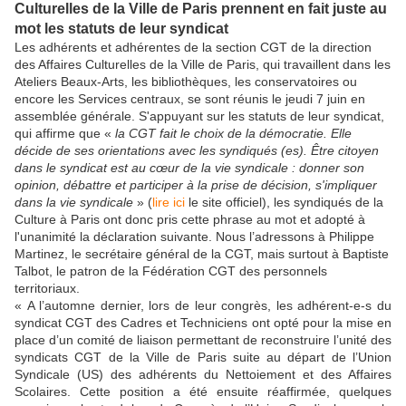
Culturelles de la Ville de Paris prennent en fait juste au
mot les statuts de leur syndicat
Les adhérents et adhérentes de la section CGT de la direction
des Affaires Culturelles de la Ville de Paris, qui travaillent dans les
Ateliers Beaux-Arts, les bibliothèques, les conservatoires ou
encore les Services centraux, se sont réunis le jeudi 7 juin en
assemblée générale. S'appuyant sur les statuts de leur syndicat,
qui affirme que «
la CGT fait le choix de la démocratie. Elle
décide de ses orientations avec les syndiqués (es). Être citoyen
dans le syndicat est au cœur de la vie syndicale : donner son
opinion, débattre et participer à la prise de décision, s'impliquer
dans la vie syndicale
» (
lire ici
le site officiel), les syndiqués de la
Culture à Paris ont donc pris cette phrase au mot et adopté à
l'unanimité la déclaration suivante. Nous l’adressons à Philippe
Martinez, le secrétaire général de la CGT, mais surtout à Baptiste
Talbot, le patron de la Fédération CGT des personnels
territoriaux.
« A l’automne dernier, lors de leur congrès, les adhérent-e-s du
syndicat CGT des Cadres et Techniciens ont opté pour la mise en
place d’un comité de liaison permettant de reconstruire l’unité des
syndicats CGT de la Ville de Paris suite au départ de l’Union
Syndicale (US) des adhérents du Nettoiement et des Affaires
Scolaires. Cette position a été ensuite réaffirmée, quelques