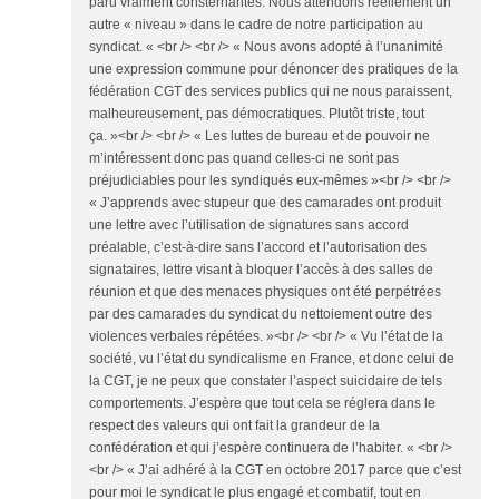
paru vraiment consternantes. Nous attendons réellement un
autre « niveau » dans le cadre de notre participation au
syndicat. « <br /> <br /> « Nous avons adopté à l’unanimité
une expression commune pour dénoncer des pratiques de la
fédération CGT des services publics qui ne nous paraissent,
malheureusement, pas démocratiques. Plutôt triste, tout
ça. »<br /> <br /> « Les luttes de bureau et de pouvoir ne
m’intéressent donc pas quand celles-ci ne sont pas
préjudiciables pour les syndiqués eux-mêmes »<br /> <br />
« J’apprends avec stupeur que des camarades ont produit
une lettre avec l’utilisation de signatures sans accord
préalable, c’est-à-dire sans l’accord et l’autorisation des
signataires, lettre visant à bloquer l’accès à des salles de
réunion et que des menaces physiques ont été perpétrées
par des camarades du syndicat du nettoiement outre des
violences verbales répétées. »<br /> <br /> « Vu l’état de la
société, vu l’état du syndicalisme en France, et donc celui de
la CGT, je ne peux que constater l’aspect suicidaire de tels
comportements. J’espère que tout cela se réglera dans le
respect des valeurs qui ont fait la grandeur de la
confédération et qui j’espère continuera de l’habiter. « <br />
<br /> « J’ai adhéré à la CGT en octobre 2017 parce que c’est
pour moi le syndicat le plus engagé et combatif, tout en