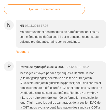
Ajouter un commentaire
N
NN
08/11/2018 17:06
Malheureusement des pratiques de harcèlement ont lieu au
sein même de la fédération. BT est le principal responsable
puisque protégeant certains contre certaines.
Répondre
P
Parole de syndiqué.e. de la DAC
17/06/2018 18:02
Messages envoyés par des syndiqués à Baptiste Talbot
(b.talbot@fdsp.cgt.fr) secrétaire de la fédé et Benjamin
Gluckstein (benjamin.gluckstein@paris;fr) celui des cadres et
dont la signature a été usurpée. Ce sont donc des dizaines de
syndiqué.e.s qui se sont exprimé.e.s. Florilège <br /> <br />
« Lors de notre dernière journée de formation syndicale, le
jeudi 7 juin, avec les autres camarades de la section DAC de
la CGT, nous avons évoqué la situation des syndicats CGT à