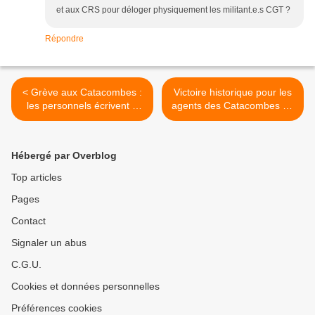
et aux CRS pour déloger physiquement les militant.e.s CGT ?
Répondre
< Grève aux Catacombes :
Victoire historique pour les
les personnels écrivent à
agents des Catacombes de
Anne Hidalgo pour sortir du
Paris après sept semaines
conflit
de conflit >
Hébergé par Overblog
Top articles
Pages
Contact
Signaler un abus
C.G.U.
Cookies et données personnelles
Préférences cookies