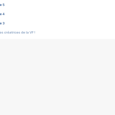
e 5
e 4
e 3
s créatrices de la VF !
e 2
e 1
e Mektoub My Love arrive enfin ! Rencontre avec Shaïn Boumedine et Sal
i : après Toni en famille
elle réalise le bouleversant Dites lui que je l'aime
ais ! Rencontre autour de Vie privée de Rebecca Zlotowski
 de Marguerite, Grave... Rencontre avec Ella Rumpf
 Les Rêveurs, un film intime sur la santé mentale