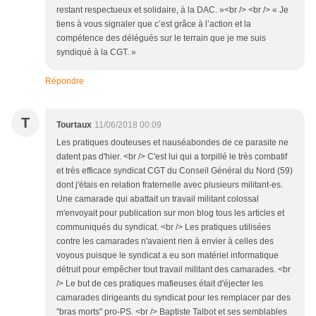
restant respectueux et solidaire, à la DAC. »<br /> <br /> « Je
tiens à vous signaler que c’est grâce à l’action et la
compétence des délégués sur le terrain que je me suis
syndiqué à la CGT. »
Répondre
T
Tourtaux
11/06/2018 00:09
Les pratiques douteuses et nauséabondes de ce parasite ne
datent pas d'hier. <br /> C'est lui qui a torpillé le très combatif
et très efficace syndicat CGT du Conseil Général du Nord (59)
dont j'étais en relation fraternelle avec plusieurs militant-es.
Une camarade qui abattait un travail militant colossal
m'envoyait pour publication sur mon blog tous les articles et
communiqués du syndicat. <br /> Les pratiques utilisées
contre les camarades n'avaient rien à envier à celles des
voyous puisque le syndicat a eu son matériel informatique
détruit pour empêcher tout travail militant des camarades. <br
/> Le but de ces pratiques mafieuses était d'éjecter les
camarades dirigeants du syndicat pour les remplacer par des
"bras morts" pro-PS. <br /> Baptiste Talbot et ses semblables