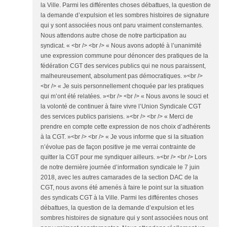
la Ville. Parmi les différentes choses débattues, la question de
la demande d’expulsion et les sombres histoires de signature
qui y sont associées nous ont paru vraiment consternantes.
Nous attendons autre chose de notre participation au
syndicat. « <br /> <br /> « Nous avons adopté à l’unanimité
une expression commune pour dénoncer des pratiques de la
fédération CGT des services publics qui ne nous paraissent,
malheureusement, absolument pas démocratiques. »<br />
<br /> « Je suis personnellement choquée par les pratiques
qui m’ont été relatées. »<br /> <br /> « Nous avons le souci et
la volonté de continuer à faire vivre l’Union Syndicale CGT
des services publics parisiens. »<br /> <br /> « Merci de
prendre en compte cette expression de nos choix d’adhérents
à la CGT. »<br /> <br /> « Je vous informe que si la situation
n’évolue pas de façon positive je me verrai contrainte de
quitter la CGT pour me syndiquer ailleurs. »<br /> <br /> Lors
de notre dernière journée d’information syndicale le 7 juin
2018, avec les autres camarades de la section DAC de la
CGT, nous avons été amenés à faire le point sur la situation
des syndicats CGT à la Ville. Parmi les différentes choses
débattues, la question de la demande d’expulsion et les
sombres histoires de signature qui y sont associées nous ont