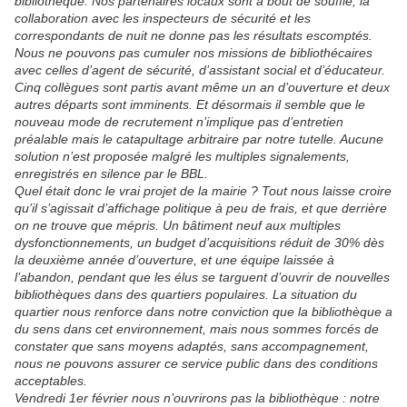
bibliothèque. Nos partenaires locaux sont à bout de souffle, la
collaboration avec les inspecteurs de sécurité et les
correspondants de nuit ne donne pas les résultats escomptés.
Nous ne pouvons pas cumuler nos missions de bibliothécaires
avec celles d’agent de sécurité, d’assistant social et d’éducateur.
Cinq collègues sont partis avant même un an d’ouverture et deux
autres départs sont imminents. Et désormais il semble que le
nouveau mode de recrutement n’implique pas d’entretien
préalable mais le catapultage arbitraire par notre tutelle. Aucune
solution n’est proposée malgré les multiples signalements,
enregistrés en silence par le BBL.
Quel était donc le vrai projet de la mairie ? Tout nous laisse croire
qu’il s’agissait d’affichage politique à peu de frais, et que derrière
on ne trouve que mépris. Un bâtiment neuf aux multiples
dysfonctionnements, un budget d’acquisitions réduit de 30% dès
la deuxième année d’ouverture, et une équipe laissée à
l’abandon, pendant que les élus se targuent d’ouvrir de nouvelles
bibliothèques dans des quartiers populaires. La situation du
quartier nous renforce dans notre conviction que la bibliothèque a
du sens dans cet environnement, mais nous sommes forcés de
constater que sans moyens adaptés, sans accompagnement,
nous ne pouvons assurer ce service public dans des conditions
acceptables.
Vendredi 1er février nous n’ouvrirons pas la bibliothèque : notre