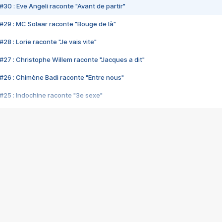
#30 : Eve Angeli raconte "Avant de partir"
#29 : MC Solaar raconte "Bouge de là"
28 : Lorie raconte "Je vais vite"
#27 : Christophe Willem raconte "Jacques a dit"
#26 : Chimène Badi raconte "Entre nous"
#25 : Indochine raconte "3e sexe"
#24 : Zaho raconte "C'est chelou"
#23 : Patrick Bruel raconte "Au café des délices"
#22 : Kyo raconte "Le chemin"
#21 : Nolwenn Leroy raconte "Cassé"
#20 : Patrick Hernandez raconte "Born to be alive"
#19 : Lorie raconte "Près de moi"
#18 : Michael Jones raconte "A nos actes manqués" (avec Jean-Jacque