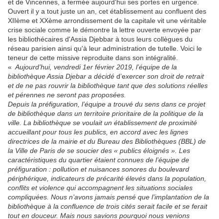
et de Vincennes, a fermée aujourd'hui ses portes en urgence.
Ouvert il y a tout juste un an, cet établissement au confluent des
XIIème et XXème arrondissement de la capitale vit une véritable
crise sociale comme le démontre la lettre ouverte envoyée par
les bibliothécaires d'Assia Djebbar à tous leurs collègues du
réseau parisien ainsi qu'à leur administration de tutelle. Voici le
teneur de cette missive reproduite dans son intégralité.
«
Aujourd’hui, vendredi 1er février 2019, l’équipe de la
bibliothèque Assia Djebar a décidé
d’e
xercer son droit de retrait
et de ne pas rouvrir la bibliothèque tant que des solutions réelles
et pérennes ne seront pas proposées.
Depuis la préfiguration, l’équipe a trouvé du sens dans ce projet
de bibliothèque dans un territoire prioritaire de la politique de la
ville. La bibliothèque se voulait un établissement de proximité
accueillant pour tous les publics, en accord avec les lignes
directrices de la mairie et du Bureau des Bibliothèques (BBL) de
la Ville de Paris de se soucier des « publics éloignés ». Les
caractéristiques du quartier étaient connues de l’équipe de
préfiguration : pollution et nuisances sonores du boulevard
périphérique, indicateurs de précarité élevés dans la population,
conflits et violence qui accompagnent les situations sociales
compliquées. Nous n’avons jamais pensé que l’implantation de la
bibliothèque à la confluence de trois cités serait facile et se ferait
tout en douceur. Mais nous savions pourquoi nous venions