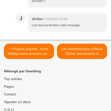
excuses !!
J
Jérôme
07/02/2019 15:46
Loic tout est dit dans votre message
< Pouvoir d’achat : Anne
Les bibliothécaires d'Assia
Hidalgo sous pression pour
Djebar demandent et
mettre en place la prime «
obtiennent le report de la
Macron »
réouverture de leur
établissement. >
Hébergé par Overblog
Top articles
Pages
Contact
Signaler un abus
C.G.U.