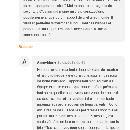
même temps que faire ? Vous en appelez à la Mairie de Paris,
ok mais que peut-on faire ? Mettre encore des agents de
sécurité ? C'est quand même un triste constat d'une
population ayant perdu un rapport de civilité au monde. Il
faudrait peut-être s'interroger sur qui sont ces bandes et
pourquoi n'ont-ils pas les codes nécessaires à une vie
commune apaisée...
Répondre
A
Anne-Marie
15/02/2019 06:43
Bonjour, je suis résidente depuis 27 ans du quartier
et la bibliothèque a été construite juste en dessous
de notre bâtiment. J apporte tout mon soutien à l
équipe et fait le constat que tout cela était prévisible
tant notre quartier est devenu une zone de non droit
ou des racailles et oui veulent faire la loi en toute
impunité et avec le soutien de leurs parents !! Oui c
est là réalité des 10 ans les petits frères sont mis au
parfum oui ce sont des RACAILLES désolé ç est la
seule vérité et on leur excuses tout on marche sur la
tête !! Tout cela avec pour seule réponse de la justice