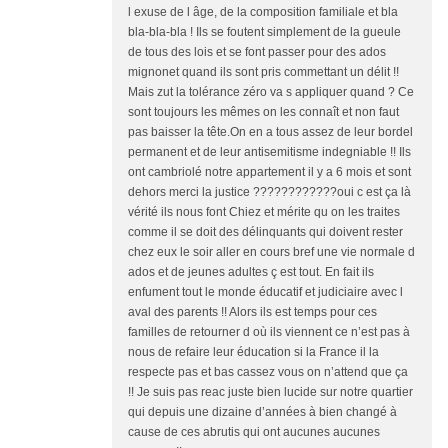
l exuse de l âge, de la composition familiale et bla
bla-bla-bla ! Ils se foutent simplement de la gueule
de tous des lois et se font passer pour des ados
mignonet quand ils sont pris commettant un délit !!
Mais zut la tolérance zéro va s appliquer quand ? Ce
sont toujours les mêmes on les connaît et non faut
pas baisser la tête.On en a tous assez de leur bordel
permanent et de leur antisemitisme indegniable !! Ils
ont cambriolé notre appartement il y a 6 mois et sont
dehors merci la justice ????????????oui c est ça là
vérité ils nous font Chiez et mérite qu on les traites
comme il se doit des délinquants qui doivent rester
chez eux le soir aller en cours bref une vie normale d
ados et de jeunes adultes ç est tout. En fait ils
enfument tout le monde éducatif et judiciaire avec l
aval des parents !! Alors ils est temps pour ces
familles de retourner d où ils viennent ce n’est pas à
nous de refaire leur éducation si la France il la
respecte pas et bas cassez vous on n’attend que ça
!! Je suis pas reac juste bien lucide sur notre quartier
qui depuis une dizaine d’années à bien changé à
cause de ces abrutis qui ont aucunes aucunes