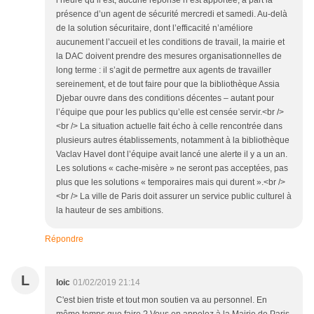
l’heure qu’il est, aucune réponse n’est apportée, à part la
présence d’un agent de sécurité mercredi et samedi. Au-delà
de la solution sécuritaire, dont l’efficacité n’améliore
aucunement l’accueil et les conditions de travail, la mairie et
la DAC doivent prendre des mesures organisationnelles de
long terme : il s’agit de permettre aux agents de travailler
sereinement, et de tout faire pour que la bibliothèque Assia
Djebar ouvre dans des conditions décentes – autant pour
l’équipe que pour les publics qu’elle est censée servir.<br />
<br /> La situation actuelle fait écho à celle rencontrée dans
plusieurs autres établissements, notamment à la bibliothèque
Vaclav Havel dont l’équipe avait lancé une alerte il y a un an.
Les solutions « cache-misère » ne seront pas acceptées, pas
plus que les solutions « temporaires mais qui durent ».<br />
<br /> La ville de Paris doit assurer un service public culturel à
la hauteur de ses ambitions.
Répondre
L
loic
01/02/2019 21:14
C'est bien triste et tout mon soutien va au personnel. En