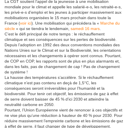
La CGT soutient l’appel de la jeunesse à une mobilisation
mondiale pour le climat et appelle les salarié-e-s, les retraité-e-s,
les privé-e-s d’emploi et les jeunes à participer massivement aux
mobilisations organisées le 15 mars prochain dans toute la
France (
voir ici
). Une
mobilisation
qui précédera la «
Marche du
siècle
» qui se tiendra le lendemain,
samedi 16 mars
.
C’est le défi principal de notre temps : le réchauffement
climatique et ses conséquences sur les pertes de biodiversité.
Depuis l’adoption en 1992 des deux conventions mondiales des
Nations Unies sur le Climat et sur la Biodiversité, les orientations
nécessaires et les changements à opérer sont connus. Pourtant,
de COP en COP, les rapports sont de plus en plus alarmants et,
dans les faits, pas de changement de cap ! Pas de changement
de système !
La hausse des températures s’accélère. Si le réchauffement
climatique n’est pas contenu en deçà de 1,5°C, les
conséquences seront irréversibles pour l’humanité et la
biodiversité. Pour tenir cet objectif, les émissions de gaz à effet
de serre doivent baisser de 45 % d’ici 2030 et atteindre la
neutralité carbone en 2050.
Pourtant, l’Union Européenne vient de renoncer à ces objectifs et
ne vise plus qu’une réduction à hauteur de 40 % pour 2030. Pour
réduire massivement l’empreinte carbone et les émissions de gaz
à effet de serre, il faut changer de type de développement,