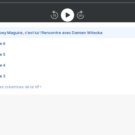
bey Maguire, c'est lui ! Rencontre avec Damien Witecka
e 6
e 5
e 4
e 3
s créatrices de la VF !
e 2
e 1
e Mektoub My Love arrive enfin ! Rencontre avec Shaïn Boumedine et Sal
i : après Toni en famille