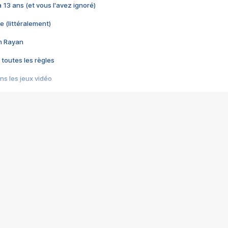
 a 13 ans (et vous l'avez ignoré)
e (littéralement)
im Rayan
 toutes les règles
s les jeux vidéo
us choquant de Rockstar ? - Le scandale BULLY
e plus moche de Steam
du RÊVE tourne au CAUCHEMAR
pendant 8 heures
it… à tort
umiliés par un jeu vidéo
ire - Final Fantasy 8
ti un empire - Age of Empires