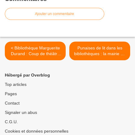
Ajouter un commentaire
< Bibliothèque Marguerite
Punaises de lit dans les
Durand : Coup de théâtre
bibliothèques : la mairie de
pendant le CHSCT de la
Paris dans de sales draps
direction des affaires
!!! >
culturelles de la Ville de
Hébergé par Overblog
Paris !
Top articles
Pages
Contact
Signaler un abus
C.G.U.
Cookies et données personnelles