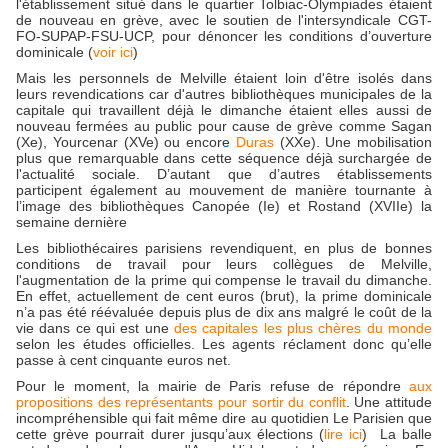
l'établissement situé dans le quartier Tolbiac-Olympiades étaient
de nouveau en grève, avec le soutien de l'intersyndicale CGT-
FO-SUPAP-FSU-UCP, pour dénoncer les conditions d’ouverture
dominicale (
voir ici
)
Mais les personnels de Melville étaient loin d'être isolés dans
leurs revendications car d'autres bibliothèques municipales de la
capitale qui travaillent déjà le dimanche étaient elles aussi de
nouveau fermées au public pour cause de grève comme Sagan
(Xe), Yourcenar (XVe) ou encore
Duras
(XXe). Une mobilisation
plus que remarquable dans cette séquence déjà surchargée de
l'actualité sociale. D’autant que d’autres établissements
participent également au mouvement de manière tournante à
l’image des bibliothèques Canopée (Ie) et Rostand (XVIIe) la
semaine dernière
Les bibliothécaires parisiens revendiquent, en plus de bonnes
conditions de travail pour leurs collègues de Melville,
l'augmentation de la prime qui compense le travail du dimanche.
En effet, actuellement de cent euros (brut), la prime dominicale
n’a pas été réévaluée depuis plus de dix ans malgré le coût de la
vie dans ce qui est une
des capitales les plus chères du monde
selon les études officielles. Les agents réclament donc qu’elle
passe à cent cinquante euros net.
Pour le moment, la mairie de Paris refuse de répondre
aux
propositions des représentants pour sortir du conflit
. Une attitude
incompréhensible qui fait même dire au quotidien Le Parisien que
cette grève pourrait durer jusqu’aux élections (
lire ici
) La balle