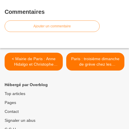
Commentaires
Ajouter un commentaire
< Mairie de Paris : Anne
Paris : troisième dimanche
Hidalgo et Christophe
de grève chez les
Girard provoquent un conflit
bibliothécaires >
social en pleine campagne
électorale !
Hébergé par Overblog
Top articles
Pages
Contact
Signaler un abus