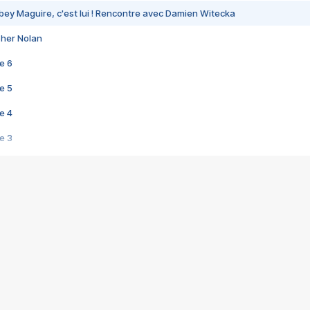
bey Maguire, c'est lui ! Rencontre avec Damien Witecka
pher Nolan
e 6
e 5
e 4
e 3
s créatrices de la VF !
e 2
e 1
e Mektoub My Love arrive enfin ! Rencontre avec Shaïn Boumedine et Sal
i : après Toni en famille
elle réalise le bouleversant Dites lui que je l'aime