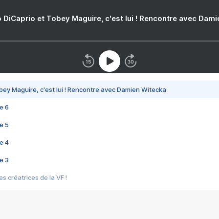
 DiCaprio et Tobey Maguire, c'est lui ! Rencontre avec Dam
bey Maguire, c'est lui ! Rencontre avec Damien Witecka
e 6
e 5
e 4
e 3
s créatrices de la VF !
e 2
e 1