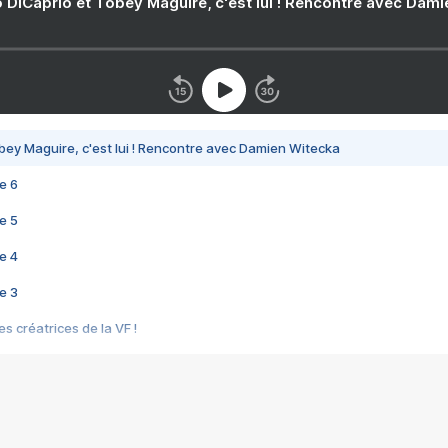
 DiCaprio et Tobey Maguire, c'est lui ! Rencontre avec Dam
bey Maguire, c'est lui ! Rencontre avec Damien Witecka
e 6
e 5
e 4
e 3
s créatrices de la VF !
e 2
e 1
e Mektoub My Love arrive enfin ! Rencontre avec Shaïn Boumedine et Sal