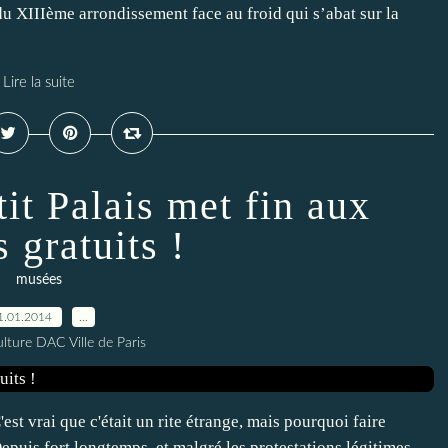
 du XIIIème arrondissement face au froid qui s’abat sur la
Lire la suite
it Palais met fin aux
s gratuits !
musées
1.01.2014
…
lture DAC Ville de Paris
est vrai que c'était un rite étrange, mais pourquoi faire
puis fort longtemps, et malgré les protestations légitimes,