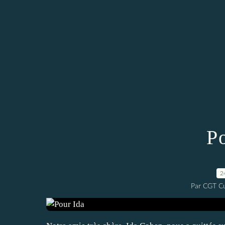
P
2
Par CGT Cu