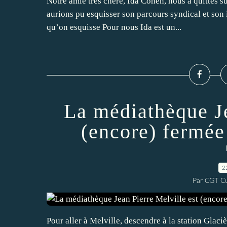
Notre amie très chère, Ida Cohen, nous a quittés s
aurions pu esquisser son parcours syndical et son
qu’on esquisse Pour nous Ida est un...
La médiathèque Je
(encore) fermée
2
Par CGT Cu
Pour aller à Melville, descendre à la station Glacièr