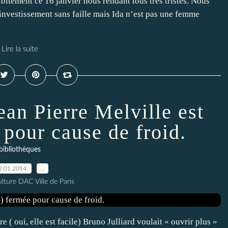
ubitement ce 16 janvier nous rendant tous très tristes. Nous
 investissement sans faille mais Ida n’est pas une femme
Lire la suite
an Pierre Melville est
 pour cause de froid.
bibliothèques
2.01.2014
…
lture DAC Ville de Paris
e ( oui, elle est facile) Bruno Julliard voulait « ouvrir plus »