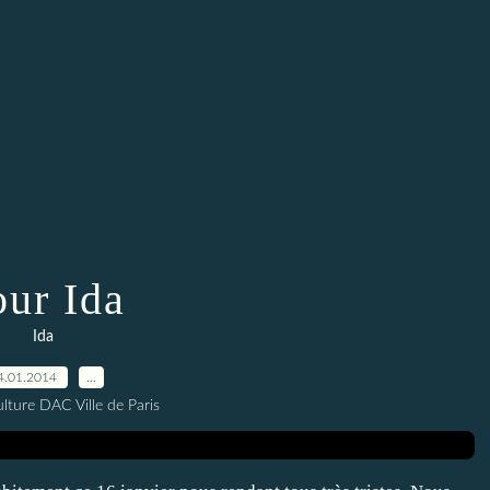
our Ida
Ida
4.01.2014
…
lture DAC Ville de Paris