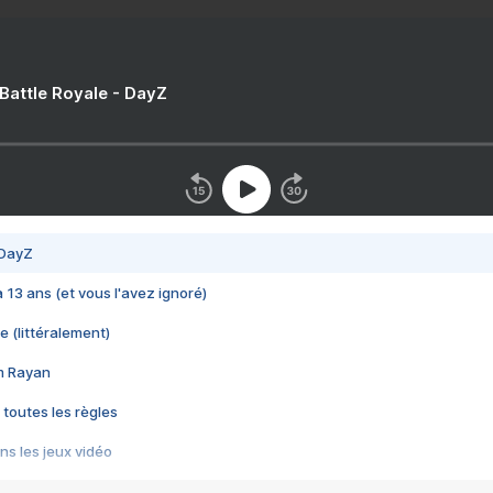
 Battle Royale - DayZ
 DayZ
 a 13 ans (et vous l'avez ignoré)
e (littéralement)
im Rayan
 toutes les règles
s les jeux vidéo
us choquant de Rockstar ? - Le scandale BULLY