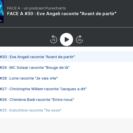
FACE A - un podcast Purecharts
FACE A #30 : Eve Angeli raconte "Avant de partir"
#30 : Eve Angeli raconte "Avant de partir"
#29 : MC Solaar raconte "Bouge de là"
28 : Lorie raconte "Je vais vite"
#27 : Christophe Willem raconte "Jacques a dit"
#26 : Chimène Badi raconte "Entre nous"
#25 : Indochine raconte "3e sexe"
#24 : Zaho raconte "C'est chelou"
#23 : Patrick Bruel raconte "Au café des délices"