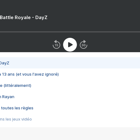
 Battle Royale - DayZ
 DayZ
 a 13 ans (et vous l'avez ignoré)
e (littéralement)
im Rayan
 toutes les règles
s les jeux vidéo
us choquant de Rockstar ? - Le scandale BULLY