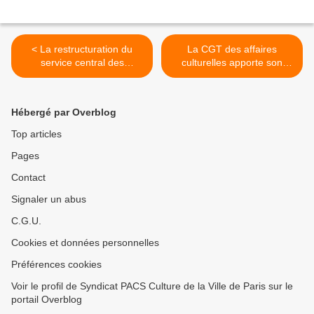
< La restructuration du
La CGT des affaires
service central des
culturelles apporte son
bibliothèques (SDE): Un
soutien aux personnels de
nouveau terrain de jeux
"France Soir" >
pour la Mairie de Paris
Hébergé par Overblog
Top articles
Pages
Contact
Signaler un abus
C.G.U.
Cookies et données personnelles
Préférences cookies
Voir le profil de Syndicat PACS Culture de la Ville de Paris sur le
portail Overblog