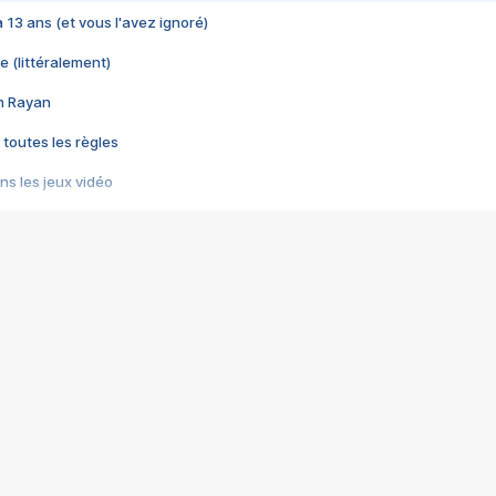
 a 13 ans (et vous l'avez ignoré)
e (littéralement)
im Rayan
 toutes les règles
s les jeux vidéo
us choquant de Rockstar ? - Le scandale BULLY
e plus moche de Steam
du RÊVE tourne au CAUCHEMAR
pendant 8 heures
it… à tort
umiliés par un jeu vidéo
ire - Final Fantasy 8