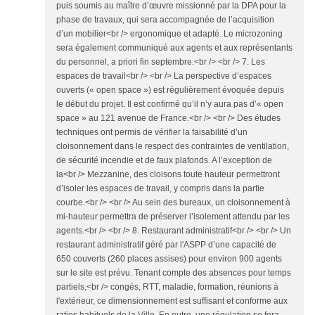
puis soumis au maître d’œuvre missionné par la DPA pour la
phase de travaux, qui sera accompagnée de l’acquisition
d’un mobilier<br /> ergonomique et adapté. Le microzoning
sera également communiqué aux agents et aux représentants
du personnel, a priori fin septembre.<br /> <br /> 7. Les
espaces de travail<br /> <br /> La perspective d’espaces
ouverts (« open space ») est régulièrement évoquée depuis
le début du projet. Il est confirmé qu’il n’y aura pas d’« open
space » au 121 avenue de France.<br /> <br /> Des études
techniques ont permis de vérifier la faisabilité d’un
cloisonnement dans le respect des contraintes de ventilation,
de sécurité incendie et de faux plafonds. A l’exception de
la<br /> Mezzanine, des cloisons toute hauteur permettront
d’isoler les espaces de travail, y compris dans la partie
courbe.<br /> <br /> ‪Au sein des bureaux, un cloisonnement à
mi-hauteur permettra de préserver l’isolement attendu par les
agents.<br /> <br /> 8. Restaurant administratif<br /> <br /> Un
restaurant administratif géré par l'ASPP d’une capacité de
650 couverts (260 places assises) pour environ 900 agents
sur le site est prévu. Tenant compte des absences pour temps
partiels,<br /> congés, RTT, maladie, formation, réunions à
l'extérieur, ce dimensionnement est suffisant et conforme aux
ratios habituels de la Ville. En outre, une régulation se fera