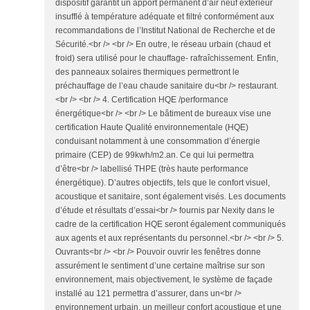
dispositif garantit un apport permanent d’air neuf extérieur
insufflé à température adéquate et filtré conformément aux
recommandations de l’Institut National de Recherche et de
Sécurité.<br /> <br /> En outre, le réseau urbain (chaud et
froid) sera utilisé pour le chauffage- rafraîchissement. Enfin,
des panneaux solaires thermiques permettront le
préchauffage de l’eau chaude sanitaire du<br /> restaurant.
<br /> <br /> 4. Certification HQE /performance
énergétique<br /> <br /> Le bâtiment de bureaux vise une
certification Haute Qualité environnementale (HQE)
conduisant notamment à une consommation d’énergie
primaire (CEP) de 99kwh/m2.an. Ce qui lui permettra
d’être<br /> labellisé THPE (très haute performance
énergétique). D’autres objectifs, tels que le confort visuel,
acoustique et sanitaire, sont également visés. Les documents
d’étude et résultats d’essai<br /> fournis par Nexity dans le
cadre de la certification HQE seront également communiqués
aux agents et aux représentants du personnel.<br /> <br /> 5.
Ouvrants<br /> <br /> Pouvoir ouvrir les fenêtres donne
assurément le sentiment d’une certaine maîtrise sur son
environnement, mais objectivement, le système de façade
installé au 121 permettra d’assurer, dans un<br />
environnement urbain, un meilleur confort acoustique et une