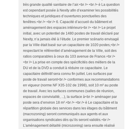
très grande qualité sanitaire de l’air.<br /> <br /> è La question
est cependant posée à Nexity afin d’examiner les possibilités
techniques et juridiques d’ouvertures ponctuelles des
fenêtres.<br /> <br /> 6. Capacité d’accueil du bâtiment et
aménagement des espaces intérieurs<br /> <br /> Le projet
initial, avec un potentiel de 1480 postes de travail déclaré par
Nexity, n’a jamais été à l’étude. Le premier scénario envisagé
par la Ville était basé sur un capacitaire de 1020 postes,<br />
respectant le référentiel d’aménagement de la Ville, soit des
ratios comparables à ceux du 103 avenue de France.<br />
<br /> La prise en compte des spécificités des métiers de la
DU et de la DVD a conduit à réduire ce capacitaire. Le
capacitaire définitif sera connu fin juillet. Les surfaces par
poste de travail seront<br /> conformes aux recommandations
en vigueur (norme NF X35-102 de 1998), soit 10 m² au poste
de travail. Avec les surfaces communes (salles de réunion,
espaces de convivialité, ...), la surface à<br /> aménager par
poste sera d’environ 18 m².<br /> <br /> è Le capacitaire et la
répartition globale des services dans les étages du bâtiment
(macrozoning) seront communiqués aux agents et aux
organisations syndicales dès qu’ils seront validés.<br />
L’aménagement détaillé (microzoning) sera ensuite réalisé