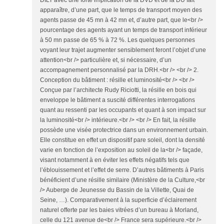
apparaître, d’une part, que le temps de transport moyen des
agents passe de 45 mn à 42 mn et, d’autre part, que le<br />
pourcentage des agents ayant un temps de transport inférieur
à 50 mn passe de 65 % à 72 %. Les quelques personnes
voyant leur trajet augmenter sensiblement feront l’objet d’une
attention<br /> particulière et, si nécessaire, d’un
accompagnement personnalisé par la DRH.<br /> <br /> 2.
Conception du bâtiment : résille et luminosité<br /> <br />
Conçue par l’architecte Rudy Riciotti, la résille en bois qui
enveloppe le bâtiment a suscité différentes interrogations
quant au ressenti par les occupants et quant à son impact sur
la luminosité<br /> intérieure.<br /> <br /> En fait, la résille
possède une visée protectrice dans un environnement urbain.
Elle constitue en effet un dispositif pare soleil, dont la densité
varie en fonction de l’exposition au soleil de la<br /> façade,
visant notamment à en éviter les effets négatifs tels que
l’éblouissement et l’effet de serre. D’autres bâtiments à Paris
bénéficient d’une résille similaire (Ministère de la Culture,<br
/> Auberge de Jeunesse du Bassin de la Villette, Quai de
Seine, …). Comparativement à la superficie d’éclairement
naturel offerte par les baies vitrées d’un bureau à Morland,
celle du 121 avenue de<br /> France sera supérieure.<br />