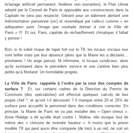
éclairage artificiel permanent, fenêtres non ouvrantes), le Plan climat
adopté par le Conseil de Paris et oppo
sa
ble aux constructeurs dans la
Capitale ne sera pas respecté. Gênant pour un bâtiment abritant une
Administration parisienne (sic) et revendiqué par celle-ci comme «
en
adéquation avec l’image que souhaite donner à voir la Ville de
Paris » !!!
Et oui, Paris, capitale du réchauffement climatique, il fallait
y penser !
Bon, si le soleil risque de taper fort sur le T8, les locaux sociaux eux
vont briller mais par leur absence (alors que la Mairie les a déclarés…
prioritaires ! Un ange passe). Ni infirmerie, ni locaux syndicaux, alors
qu’ils existaient dans le précédent service et une cantine bien plus
petite qu’à Morland. Un formidable progrès.
La Ville de Paris
rappelée à l’ordre par la cour des comptes de
surface ?
Et, oui certains cadres de la Direction du Permis de
Construire (des spécialistes) ont effectué quelques calculs de leur
propre chef *, et qu’ont t-il découvert ? Il manque entre 20 et 25% de
surface pour accueillir le personnel dans des conditions correctes. En
principe, la Mairie de Paris ne va pas installer des « Open stress ».
Anne Hidalgo a dit qu’elle était contre !. Maline, elle évoque tout de
même des « cloisons de moindre hauteur ». A moins que la prison
modèle T8 qui peut aussi être comparée (de loin) à un nid, ne soit en