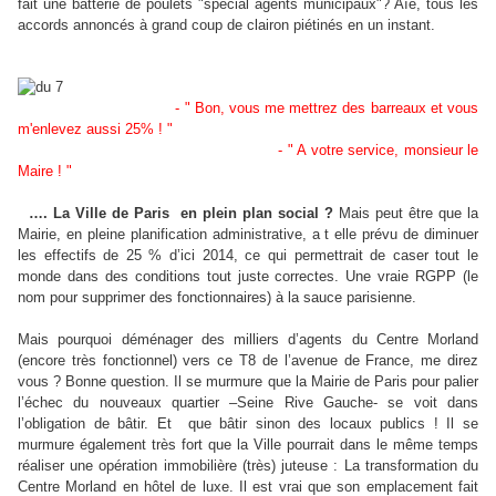
fait une batterie de poulets "spécial agents municipaux"? Aïe, tous les
accords annoncés à grand coup de clairon piétinés en un instant.
- " Bon, vous me mettrez des barreaux et vous
m'enlevez aussi 25% ! "
- " A votre service, monsieur le
Maire ! "
…. La Ville de Paris
en plein plan social ?
Mais peut être que la
Mairie, en pleine planification administrative, a t elle prévu de diminuer
les effectifs de 25 % d’ici 2014, ce qui permettrait de caser tout le
monde dans des conditions tout juste correctes. Une vraie RGPP (le
nom pour supprimer des fonctionnaires) à la sauce parisienne.
Mais pourquoi déménager des milliers d’agents du Centre Morland
(encore très fonctionnel) vers ce T8 de l’avenue de France, me direz
vous ? Bonne question. Il se murmure que la Mairie de Paris pour palier
l’échec du nouveaux quartier –Seine Rive Gauche- se voit dans
l’obligation de bâtir. Et que bâtir sinon des locaux publics ! Il se
murmure également très fort que la Ville pourrait dans le même temps
réaliser une opération immobilière (très) juteuse : La transformation du
Centre Morland en hôtel de luxe. Il est vrai que son emplacement fait