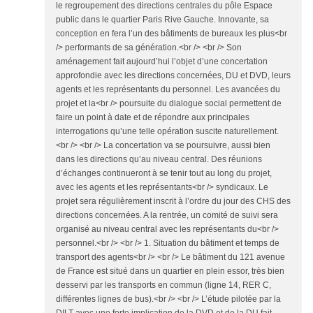
le regroupement des directions centrales du pôle Espace
public dans le quartier Paris Rive Gauche. Innovante, sa
conception en fera l’un des bâtiments de bureaux les plus<br
/> performants de sa génération.<br /> <br /> Son
aménagement fait aujourd’hui l’objet d’une concertation
approfondie avec les directions concernées, DU et DVD, leurs
agents et les représentants du personnel. Les avancées du
projet et la<br /> poursuite du dialogue social permettent de
faire un point à date et de répondre aux principales
interrogations qu’une telle opération suscite naturellement.
<br /> <br /> La concertation va se poursuivre, aussi bien
dans les directions qu’au niveau central. Des réunions
d’échanges continueront à se tenir tout au long du projet,
avec les agents et les représentants<br /> syndicaux. Le
projet sera régulièrement inscrit à l’ordre du jour des CHS des
directions concernées. A la rentrée, un comité de suivi sera
organisé au niveau central avec les représentants du<br />
personnel.<br /> <br /> 1. Situation du bâtiment et temps de
transport des agents<br /> <br /> Le bâtiment du 121 avenue
de France est situé dans un quartier en plein essor, très bien
desservi par les transports en commun (ligne 14, RER C,
différentes lignes de bus).<br /> <br /> L’étude pilotée par la
DILT avec une forte implication de la DVD et de la DU fait