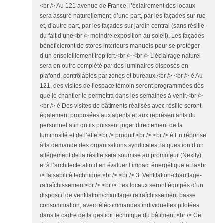
<br /> Au 121 avenue de France, l’éclairement des locaux
sera assuré naturellement, d’une part, par les façades sur rue
et, d’autre part, par les façades sur jardin central (sans résille
du fait d’une<br /> moindre exposition au soleil). Les façades
bénéficieront de stores intérieurs manuels pour se protéger
d’un ensoleillement trop fort.<br /> <br /> L’éclairage naturel
sera en outre complété par des luminaires disposés en
plafond, contrôlables par zones et bureaux.<br /> <br /> è Au
121, des visites de l’espace témoin seront programmées dès
que le chantier le permettra dans les semaines à venir.<br />
<br /> è Des visites de bâtiments réalisés avec résille seront
également proposées aux agents et aux représentants du
personnel afin qu’ils puissent juger directement de la
luminosité et de l’effet<br /> produit.<br /> <br /> è En réponse
à la demande des organisations syndicales, la question d’un
allégement de la résille sera soumise au promoteur (Nexity)
et à l’architecte afin d’en évaluer l’impact énergétique et la<br
/> faisabilité technique.<br /> <br /> 3. Ventilation-chauffage-
rafraîchissement<br /> <br /> Les locaux seront équipés d’un
dispositif de ventilation/chauffage/ rafraîchissement basse
consommation, avec télécommandes individuelles pilotées
dans le cadre de la gestion technique du bâtiment.<br /> Ce