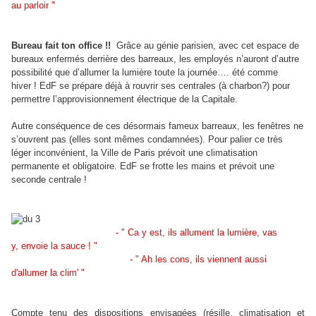
au parloir "
Bureau fait ton office !!
Grâce au génie parisien, avec cet espace de
bureaux enfermés derrière des barreaux, les employés n’auront d’autre
possibilité que d’allumer la lumière toute la journée…. été comme
hiver ! EdF se prépare déjà à rouvrir ses centrales (à charbon?) pour
permettre l’approvisionnement électrique de la Capitale.
Autre conséquence de ces désormais fameux barreaux, les fenêtres ne
s’ouvrent pas (elles sont mêmes condamnées). Pour palier ce très
léger inconvénient, la Ville de Paris prévoit une climatisation
permanente et obligatoire. EdF se frotte les mains et prévoit une
seconde centrale !
- " Ca y est, ils allument la lumière, vas
y, envoie la sauce ! "
- " Ah les cons, ils viennent aussi
d'allumer la clim' "
Compte tenu des dispositions envisagées (résille, climati
sa
tion et