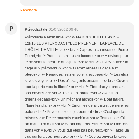
Répondre
P
Ptérodactyle
01/07/2012 09:48
Ptérodactyle enfin libre !<br /> MARDI 3 JUILLET 9h15 -
12h15 LES PTERODACTYLES PRENNENT LA PLACE DE
L’HÔTEL DE VILLE<br /> <br /> D’après la chanson de Pierre
Perret,<br /> Paroles d’un illustre inconnu<br /> A réviser pour
le rassemblement T8 du 3 juillet<br /> <br /> Ouvrez ouvrez la
cage aux ptéros<br /> <br /> Ouvrez ouvrez la cage aux
ptéros<br /> Regardez les s’envoler c’est beau<br /> Les élus
si vous voyez<br /> Des p’tits agents prisonniers<br /> Ouvrez
leur la porte vers la liberté<br /> <br /> Ptérodactyle prenant
son envol<br /> <br /> T8 est un’ bourde<br /> Avec trop
d’gens dedans<br /> Un méchant nichoir<br /> Dont faudra
r’faire les plans<br /> <br /> Sinon les gens tristes, derrière les
bâtons<br /> Privés de soleil, dépériront.<br /> C’est quoi la
raison<br /> De ce mauvais cauch’mar<br /> Tout en toc, Où
on manqu’ra d’air<br /> S’ront hagards ?<br /> <br /> Une fois
dans vot’ vie,<br /> Vous qui êtes pas peureux,<br /> Faites un
truc qui fera des heureux.<br /> <br /> Ouvrez ouvrez la cage