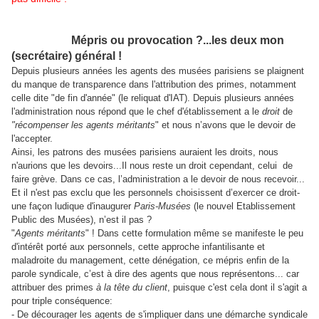
Mépris ou provocation ?...les deux mon
(secrétaire) général !
Depuis plusieurs années les agents des musées parisiens se plaignent
du manque de transparence dans l'attribution des primes, notamment
celle dite "de fin d'année" (le reliquat d'IAT). Depuis plusieurs années
l'administration nous répond que le chef d'établissement a le
droit
de
"récompenser les agents méritants
" et nous n’avons que le devoir de
l'accepter.
Ainsi, les patrons des musées parisiens auraient les droits, nous
n'aurions que les devoirs...Il nous reste un droit cependant, celui
de
faire grève. Dans ce cas, l’administration a le devoir de nous recevoir...
Et il n'est pas exclu que les personnels choisissent d’exercer ce droit-
une façon ludique d'inaugurer
Paris-Musées
(le nouvel Etablissement
Public des Musées), n’est il pas ?
"
Agents méritants
" ! Dans cette formulation même se manifeste le peu
d'intérêt porté aux personnels, cette approche infantilisante et
maladroite du management, cette dénégation, ce mépris enfin de la
parole syndicale, c’est à dire des agents que nous représentons... car
attribuer des primes
à la tête du client
, puisque c'est cela dont il s'agit a
pour triple conséquence:
- De décourager les agents de s'impliquer dans une démarche syndicale