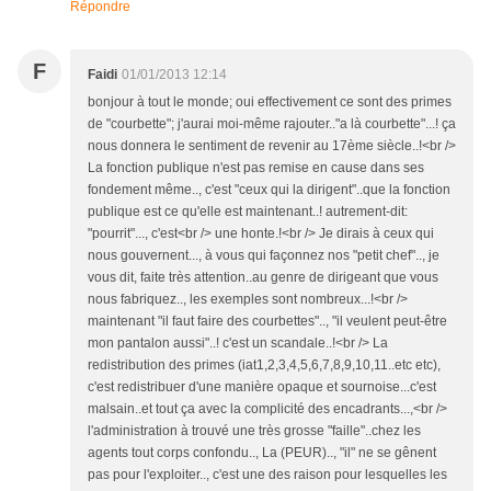
Répondre
F
Faidi
01/01/2013 12:14
bonjour à tout le monde; oui effectivement ce sont des primes
de "courbette"; j'aurai moi-même rajouter.."a là courbette"...! ça
nous donnera le sentiment de revenir au 17ème siècle..!<br />
La fonction publique n'est pas remise en cause dans ses
fondement même.., c'est "ceux qui la dirigent"..que la fonction
publique est ce qu'elle est maintenant..! autrement-dit:
"pourrit"..., c'est<br /> une honte.!<br /> Je dirais à ceux qui
nous gouvernent..., à vous qui façonnez nos "petit chef".., je
vous dit, faite très attention..au genre de dirigeant que vous
nous fabriquez.., les exemples sont nombreux...!<br />
maintenant "il faut faire des courbettes".., "il veulent peut-être
mon pantalon aussi"..! c'est un scandale..!<br /> La
redistribution des primes (iat1,2,3,4,5,6,7,8,9,10,11..etc etc),
c'est redistribuer d'une manière opaque et sournoise...c'est
malsain..et tout ça avec la complicité des encadrants...,<br />
l'administration à trouvé une très grosse "faille"..chez les
agents tout corps confondu.., La (PEUR).., "il" ne se gênent
pas pour l'exploiter.., c'est une des raison pour lesquelles les