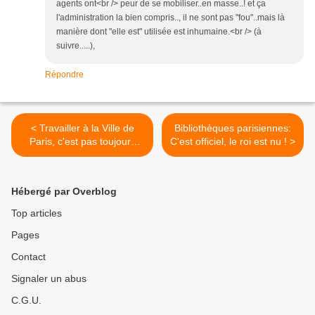
agents ont<br /> peur de se mobiliser..en masse..! et ça
l'administration la bien compris.., il ne sont pas "fou"..mais là
manière dont "elle est" utilisée est inhumaine.<br /> (à
suivre.....),
Répondre
< Travailler à la Ville de
Bibliothèques parisiennes:
Paris, c'est pas toujours
C'est officiel, le roi est nu ! >
facile !
Hébergé par Overblog
Top articles
Pages
Contact
Signaler un abus
C.G.U.