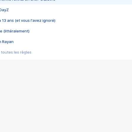
 DayZ
 a 13 ans (et vous l'avez ignoré)
e (littéralement)
im Rayan
 toutes les règles
s les jeux vidéo
us choquant de Rockstar ? - Le scandale BULLY
e plus moche de Steam
du RÊVE tourne au CAUCHEMAR
pendant 8 heures
it… à tort
umiliés par un jeu vidéo