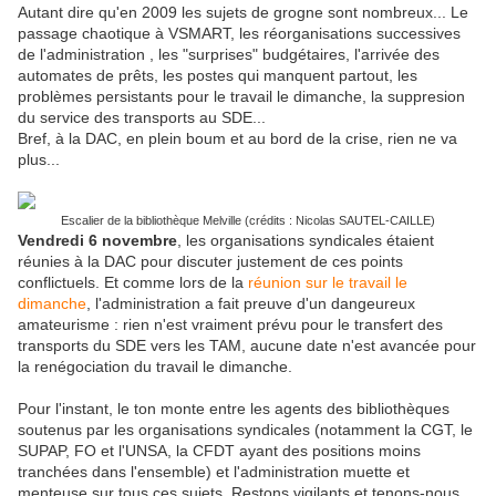
Autant dire qu'en 2009 les sujets de grogne sont nombreux... Le
passage chaotique à VSMART, les réorganisations successives
de l'administration , les "surprises" budgétaires, l'arrivée des
automates de prêts, les postes qui manquent partout, les
problèmes persistants pour le travail le dimanche, la suppresion
du service des transports au SDE...
Bref, à la DAC, en plein boum et au bord de la crise, rien ne va
plus...
Escalier de la bibliothèque Melville (crédits : Nicolas SAUTEL-CAILLE)
Vendredi 6 novembre
, les organisations syndicales étaient
réunies à la DAC pour discuter justement de ces points
conflictuels. Et comme lors de la
réunion sur le travail le
dimanche
, l'administration a fait preuve d'un dangeureux
amateurisme : rien n'est vraiment prévu pour le transfert des
transports du SDE vers les TAM, aucune date n'est avancée pour
la renégociation du travail le dimanche.
Pour l'instant, le ton monte entre les agents des bibliothèques
soutenus par les organisations syndicales (notamment la CGT, le
SUPAP, FO et l'UNSA, la CFDT ayant des positions moins
tranchées dans l'ensemble) et l'administration muette et
menteuse sur tous ces sujets. Restons vigilants et tenons-nous