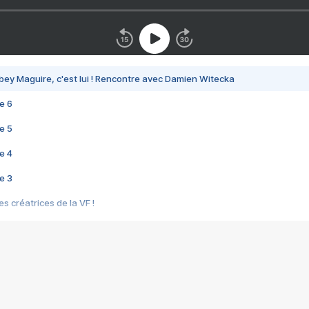
bey Maguire, c'est lui ! Rencontre avec Damien Witecka
e 6
e 5
e 4
e 3
s créatrices de la VF !
e 2
e 1
e Mektoub My Love arrive enfin ! Rencontre avec Shaïn Boumedine et Sal
i : après Toni en famille