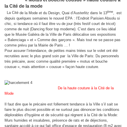
la Cité de la mode
ème
La Cité
de la Mode et du Design, Quai d’Austerlitz dans le 13
,
est
depuis quelques semaines le nouvel EPA : l’Endroit Parisien Absolu si
chic, si tendance où il faut être vu de jour (très festif court de tricot)
comme de nuit (Dancing floor top moderne). C’est dans ce lieu idéal
que le Musée Galiéra de la Ville de Paris délocalise ses expositions
« Balenciaga » et « Comme des garçons ». Mais tout ne se passe pas
comme prévu par la Mairie de Paris … !
Pour assurer l’intendance, de petites mains triées sur le volet ont été
recrutées avec le plus grand soin par
la Ville de Paris: Du personnels
très précaire, avec comme qualité première « motus et bouche
cousue », mais attention « cousue » façon haute couture.
De la haute couture à la Cité de la
Mode
Il faut dire que le précaire est follement tendance à la Ville s’il sait se
faire le plus discret possible et ne surtout pas dénoncer les conditions
déplorables d’hygiène et de sécurité qui règnent à la Cité de la Mode:
Murs humides et insalubres, présence de rats et de déjections,
sanitaire accolé à ce qui fait office d’espace de restauration (8 m2 avec