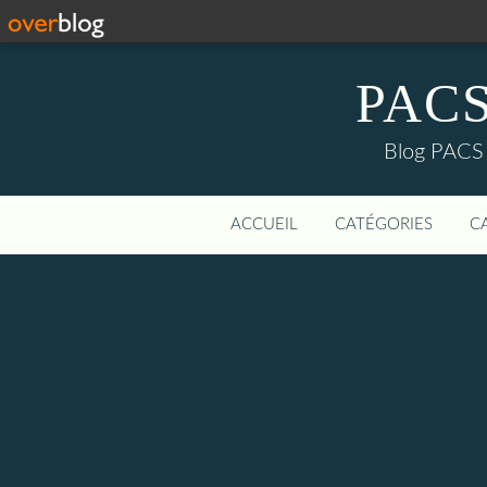
PACS-
Blog PACS d
ACCUEIL
CATÉGORIES
C