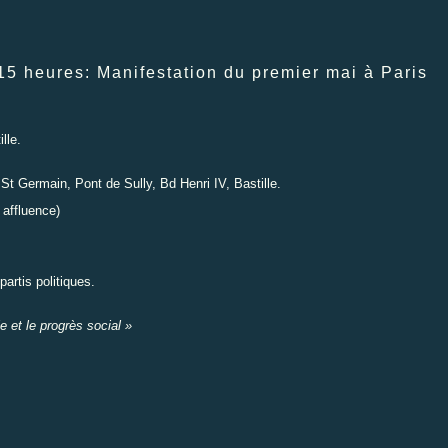
15 heures
: Manifestation du premier mai à Paris
lle.
t Germain, Pont de Sully, Bd Henri IV, Bastille.
 affluence)
artis politiques.
e et le progrès social »