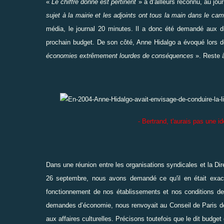
«
Le chiffre donné est pertinent
» a d’ailleurs reconnu, au jou
sujet à la mairie et les adjoints ont tous la main dans le c
média, le journal
20 minutes
. Il a donc été demandé aux di
prochain budget. De son côté, Anne Hidalgo a évoqué lors
économies extrêmement lourdes de conséquences
». Reste à
- Bertrand, t'aurais pas une idée de
Dans une réunion entre les organisations syndicales et la Direc
26 septembre, nous avons demandé ce qu'il en était exacte
fonctionnement de nos établissements et nos conditions de t
demandes d’économie, nous renvoyait au Conseil de Paris de
aux affaires culturelles. Précisons toutefois que le dit budget e