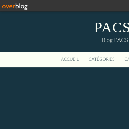
PACS-
Blog PACS d
ACCUEIL
CATÉGORIES
C