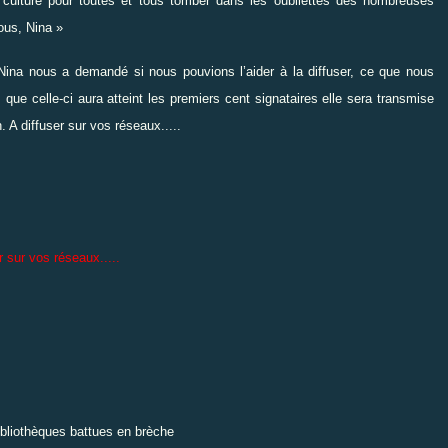
la culture pour toutes et tous tomber dans les oubliettes des nombreuses
ous, Nina »
s Nina nous a demandé si nous pouvions l’aider à la diffuser, ce que nous
 que celle-ci aura atteint les premiers cent signataires elle sera transmise
. A diffuser sur vos réseaux.....
r sur vos réseaux.....
ibliothèques battues en brèche