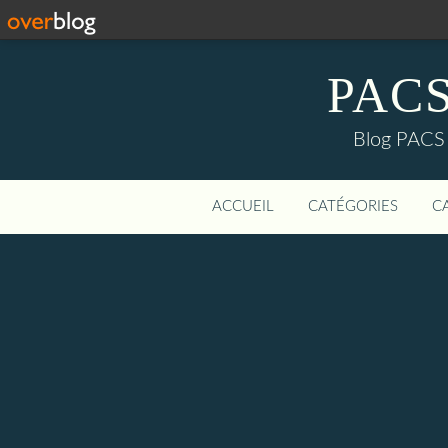
PACS-
Blog PACS d
ACCUEIL
CATÉGORIES
C