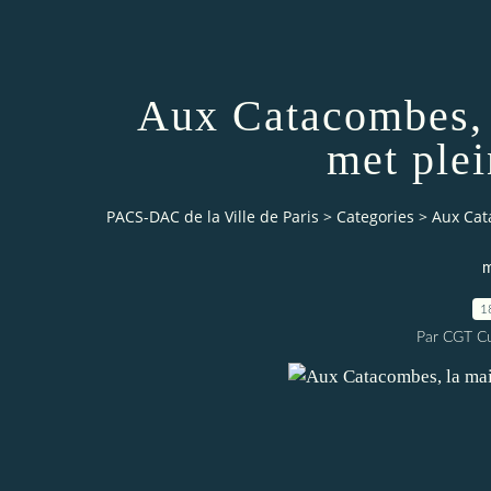
Aux Catacombes, l
met plei
PACS-DAC de la Ville de Paris
>
Categories
>
Aux Cata
m
1
Par CGT Cu