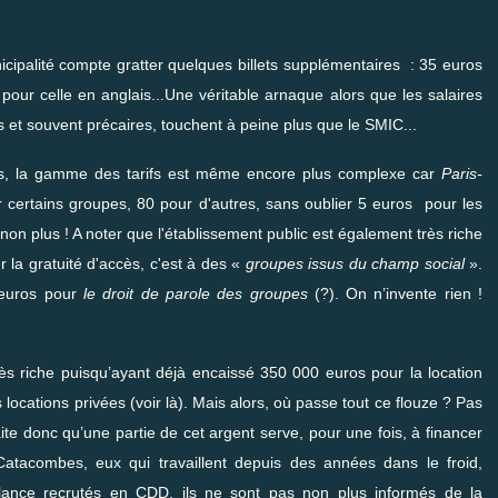
icipalité
compte gratter quelques billets supplémentaires
: 35 euros
pour celle en anglais...Une véritable arnaque alors que les salaires
es et souvent précaires, touchent à peine plus que le SMIC...
mbes, la gamme des tarifs est même encore plus complexe car
Paris-
certains groupes, 80 pour d'autres, sans oublier 5 euros pour les
non plus ! A noter que l'établissement public est également très riche
 la gratuité d'accès, c'est à des «
groupes issus du champ social
».
0 euros pour
le droit de parole des groupes
(?). On n’invente rien !
très riche puisqu’ayant déjà encaissé 350 000 euros pour la location
 locations privées (
voir là
). Mais alors, où passe tout ce flouze ? Pas
e donc qu’une partie de cet argent serve, pour une fois, à financer
atacombes, eux qui travaillent depuis des années dans le froid,
illance recrutés en CDD, ils ne sont pas non plus informés de la