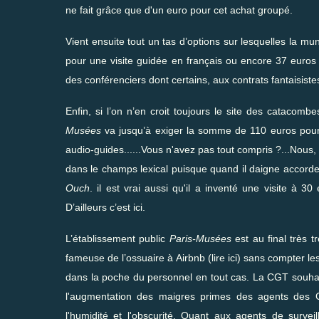
ne fait grâce que d'un euro pour cet achat groupé.
Vient ensuite tout un tas d’options sur lesquelles la mun
pour une visite guidée en français ou encore 37 euros 
des conférenciers dont certains, aux contrats fantaisist
Enfin, si l’on n’en croit toujours le site des cataco
Musées
va jusqu’à exiger la somme de 110 euros pour 
audio-guides......Vous n'avez pas tout compris ?...Nous, 
dans le champs lexical puisque quand il daigne accorder
Ouch
. il est vrai aussi qu'il a inventé une visite à 3
D’ailleurs
c’est ici
.
L’établissement public
Paris-Musées
est au final très 
fameuse de l’ossuaire à Airbnb (
lire ici
) sans compter les
dans la poche du personnel en tout cas. La CGT souhait
l'augmentation des maigres primes des agents des C
l'humidité et l'obscurité. Quant aux agents de surve