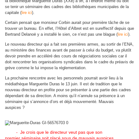
la bibliothèque Marguerite Duras (XXe) à 9h, à l’endroit même où doit
se tenir un séminaire des cadres des bibliothèques municipales de la
capitale (
lire ici
).
Certain pensait que monsieur Corbin aurait pour première tâche de se
trouver un bureau. En effet, l’Hôtel d’Albret est en sureffectif depuis que
Bertrand Delanoë y a installé le sien, ce n’est pas une blague (
lire ici
).
Le nouveau directeur qui a fait ses premières armes, au sortir de l’ENA,
au ministère des finances avant de passer à celui du budget, va plutôt
devoir prendre en accéléré des cours de négociations sociales car il
doit rencontrer les organisations syndicales dans le cadre du préavis de
grève comme le lui impose la réglementation.
La prochaine rencontre avec les personnels pourrait avoir lieu à la
médiathèque Marguerite Duras le 13 juin. Il est de tradition que le
nouveau directeur en profite pour se présenter à une partie des cadres
dépendant de sa direction. A moins qu’il n’annule sa présence à un
séminaire qui s’annonce d’ors et déjà mouvementé. Mauvais
auspices ?
- Je crois que le directeur veut pas que son
premier séminaire soit plaçé sous de mauvais auspices