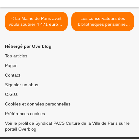
< La Mairie de Paris avait
Les conservateurs des
voulu soutirer 4 471 euros à
bibliothèques parisiennes
un de ses agents
devraient, eux aussi,
manifester leur ras-le-bol le
13 juin >
Hébergé par Overblog
Top articles
Pages
Contact
Signaler un abus
C.G.U.
Cookies et données personnelles
Préférences cookies
Voir le profil de Syndicat PACS Culture de la Ville de Paris sur le
portail Overblog