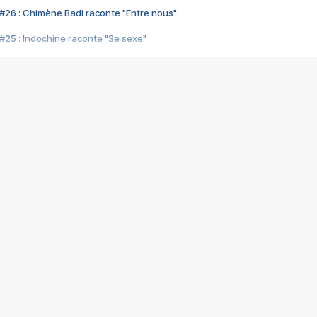
#26 : Chimène Badi raconte "Entre nous"
#25 : Indochine raconte "3e sexe"
#24 : Zaho raconte "C'est chelou"
#23 : Patrick Bruel raconte "Au café des délices"
#22 : Kyo raconte "Le chemin"
#21 : Nolwenn Leroy raconte "Cassé"
#20 : Patrick Hernandez raconte "Born to be alive"
#19 : Lorie raconte "Près de moi"
#18 : Michael Jones raconte "A nos actes manqués" (avec Jean-Jacque
#17 : Khaled raconte "Aïcha"
#16 : Corneille raconte "Parce qu'on vient de loin"
#15 : Indochine raconte "L'aventurier"