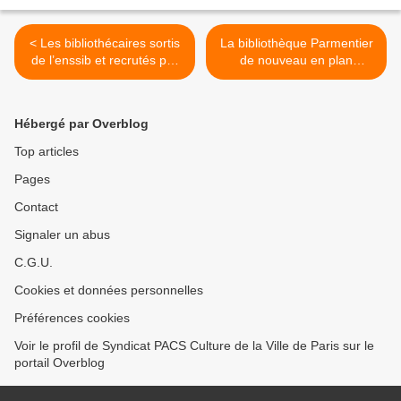
< Les bibliothécaires sortis
La bibliothèque Parmentier
de l’enssib et recrutés par
de nouveau en plan
la Ville de Paris
Vigicrue >
échapperont-ils aux risques
psycho-sociaux ?
Hébergé par Overblog
Top articles
Pages
Contact
Signaler un abus
C.G.U.
Cookies et données personnelles
Préférences cookies
Voir le profil de Syndicat PACS Culture de la Ville de Paris sur le
portail Overblog