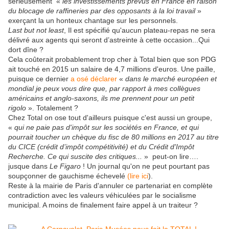
sérieusement «
les investissements prévus en France en raison
du blocage de raffineries par des opposants à la loi travail
»
exerçant la un honteux chantage sur les personnels.
Last but not least
, Il est spécifié qu'aucun plateau-repas ne sera
délivré aux agents qui seront d’astreinte à cette occasion...Qui
dort dîne ?
Cela coûterait probablement trop cher à Total bien que son PDG
ait touché en 2015 un salaire de 4,7 millions d'euros. Une paille,
puisque ce dernier
a osé déclarer
«
dans le marché européen et
mondial je peux vous dire que, par rapport à mes collègues
américains et anglo-saxons, ils me prennent pour un petit
rigolo
»
.
Totalement ?
Chez Total on ose tout d'ailleurs puisque c'est aussi un groupe,
«
qui ne paie pas d'impôt sur les sociétés en France, et qui
pourrait toucher un chèque du fisc de 80 millions en 2017 au titre
du CICE (crédit d’impôt compétitivité) et du Crédit d'Impôt
Recherche. Ce qui suscite des critiques...
» peut-on lire….
jusque dans
Le Figaro
! Un journal qu'on ne peut pourtant pas
soupçonner de gauchisme échevelé
(lire ici
).
Reste à la mairie de Paris d'annuler ce partenariat en complète
contradiction avec les valeurs véhiculées par le socialisme
municipal. A moins de finalement faire appel à un traiteur ?