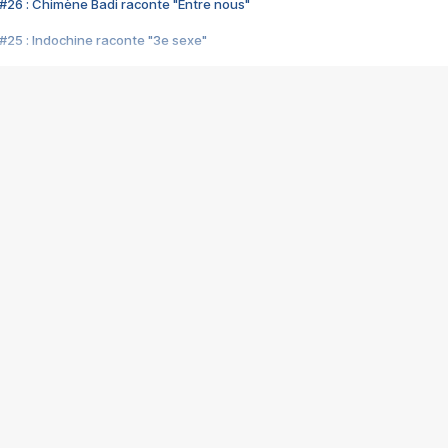
#26 : Chimène Badi raconte "Entre nous"
#25 : Indochine raconte "3e sexe"
#24 : Zaho raconte "C'est chelou"
#23 : Patrick Bruel raconte "Au café des délices"
#22 : Kyo raconte "Le chemin"
#21 : Nolwenn Leroy raconte "Cassé"
#20 : Patrick Hernandez raconte "Born to be alive"
#19 : Lorie raconte "Près de moi"
#18 : Michael Jones raconte "A nos actes manqués" (avec Jean-Jacque
#17 : Khaled raconte "Aïcha"
#16 : Corneille raconte "Parce qu'on vient de loin"
#15 : Indochine raconte "L'aventurier"
14 : Lorie raconte "Sur un air latino"