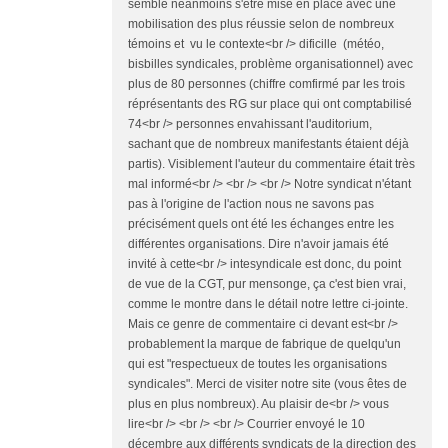
semble néanmoins s'être mise en place avec une
mobilisation des plus réussie selon de nombreux
témoins et vu le contexte<br /> dificille (météo,
bisbilles syndicales, problème organisationnel) avec
plus de 80 personnes (chiffre comfirmé par les trois
réprésentants des RG sur place qui ont comptabilisé
74<br /> personnes envahissant l'auditorium,
sachant que de nombreux manifestants étaient déjà
partis). Visiblement l'auteur du commentaire était très
mal informé<br /> <br /> <br /> Notre syndicat n'étant
pas à l'origine de l'action nous ne savons pas
précisément quels ont été les échanges entre les
différentes organisations. Dire n'avoir jamais été
invité à cette<br /> intesyndicale est donc, du point
de vue de la CGT, pur mensonge, ça c'est bien vrai,
comme le montre dans le détail notre lettre ci-jointe.
Mais ce genre de commentaire ci devant est<br />
probablement la marque de fabrique de quelqu'un
qui est "respectueux de toutes les organisations
syndicales". Merci de visiter notre site (vous êtes de
plus en plus nombreux). Au plaisir de<br /> vous
lire<br /> <br /> <br /> Courrier envoyé le 10
décembre aux différents syndicats de la direction des