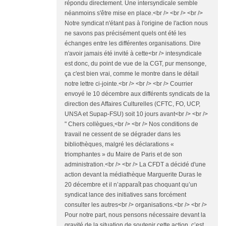
répondu directement. Une intersyndicale semble
néanmoins s'être mise en place.<br /> <br /> <br />
Notre syndicat n'étant pas à l'origine de l'action nous
ne savons pas précisément quels ont été les
échanges entre les différentes organisations. Dire
n'avoir jamais été invité à cette<br /> intesyndicale
est donc, du point de vue de la CGT, pur mensonge,
ça c'est bien vrai, comme le montre dans le détail
notre lettre ci-jointe.<br /> <br /> <br /> Courrier
envoyé le 10 décembre aux différents syndicats de la
direction des Affaires Culturelles (CFTC, FO, UCP,
UNSA et Supap-FSU) soit 10 jours avant<br /> <br />
" Chers collègues,<br /> <br /> Nos conditions de
travail ne cessent de se dégrader dans les
bibliothèques, malgré les déclarations «
triomphantes » du Maire de Paris et de son
administration.<br /> <br /> La CFDT a décidé d'une
action devant la médiathèque Marguerite Duras le
20 décembre et il n’apparaît pas choquant qu’un
syndicat lance des initiatives sans forcément
consulter les autres<br /> organisations.<br /> <br />
Pour notre part, nous pensons nécessaire devant la
gravité de la situation de soutenir cette action, c’est