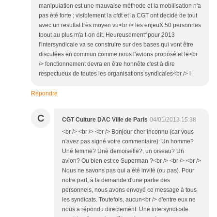
manipulation est une mauvaise méthode et la mobilisation n'a
pas été forte ; visiblement la cfdt et la CGT ont decidé de tout
avec un resultat très moyen vu<br /> les enjeuX 50 personnes
toout au plus m'a t-on dit. Heureusement^pour 2013
l'intersyndicale va se construire sur des bases qui vont être
discutées en commun comme nous l'avions proposé et le<br
/> fonctionnement devra en être honnête c'est à dire
respectueux de toutes les organisations syndicales<br /> l
Répondre
C
CGT Culture DAC Ville de Paris
04/01/2013 15:38
<br /> <br /> <br /> Bonjour cher inconnu (car vous
n'avez pas signé votre commentaire): Un homme?
Une femme? Une demoiselle?, un oiseau? Un
avion? Ou bien est ce Superman ?<br /> <br /> <br />
Nous ne savons pas qui a été invité (ou pas). Pour
notre part, à la demande d'une partie des
personnels, nous avons envoyé ce message à tous
les syndicats. Toutefois, aucun<br /> d'entre eux ne
nous a répondu directement. Une intersyndicale