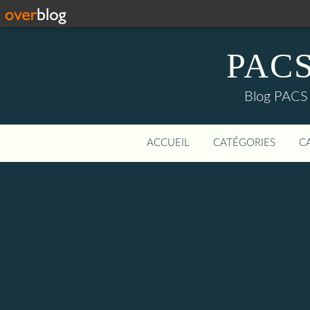
PACS-
Blog PACS d
ACCUEIL
CATÉGORIES
C