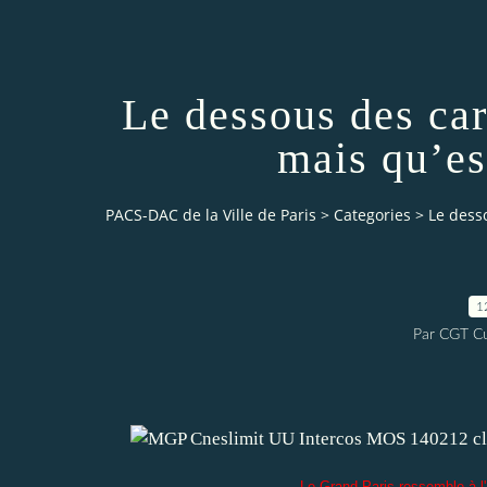
Le dessous des car
mais qu’es
PACS-DAC de la Ville de Paris
>
Categories
>
Le desso
1
Par CGT Cu
Le Grand Paris ressemble à l