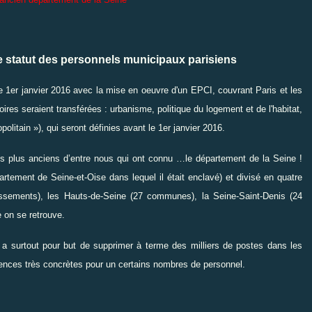
le statut des personnels municipaux parisiens
le 1er janvier 2016 avec la mise en oeuvre d'un
EPCI
, couvrant Paris et les
s seraient transférées : urbanisme, politique du logement et de l'habitat,
olitain »), qui seront définies avant le 1er janvier 2016.
es plus anciens d’entre nous qui ont connu …le
département de la Seine
!
artement de
Seine-et-Oise
dans lequel il était enclavé) et divisé en quatre
issements
), les
Hauts-de-Seine
(27 communes), la
Seine-Saint
-Denis
(24
comme on se retrouve.
» a surtout pour but de supprimer à terme des milliers de postes dans les
ences très concrètes pour un certains nombres de personnel.