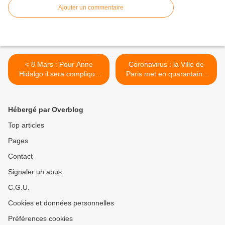
Ajouter un commentaire
< 8 Mars : Pour Anne
Coronavirus : la Ville de
Hidalgo il sera compliqué
Paris met en quarantaine
de parader ce dimanche au
sa communication en
moment de célébrer la «
direction de ses agents >
Journée des Droits des
Hébergé par Overblog
Femmes »
Top articles
Pages
Contact
Signaler un abus
C.G.U.
Cookies et données personnelles
Préférences cookies