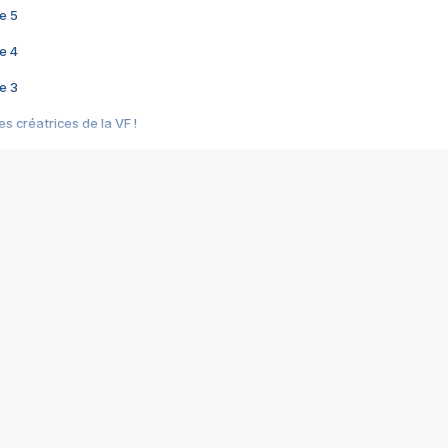
e 5
e 4
e 3
s créatrices de la VF !
e 2
e 1
e Mektoub My Love arrive enfin ! Rencontre avec Shaïn Boumedine et Sal
i : après Toni en famille
elle réalise le bouleversant Dites lui que je l'aime
ais ! Rencontre autour de Vie privée de Rebecca Zlotowski
 de Marguerite, Grave... Rencontre avec Ella Rumpf
 Les Rêveurs, un film intime sur la santé mentale
a avec un film sur le mouvement des Gilets jaunes