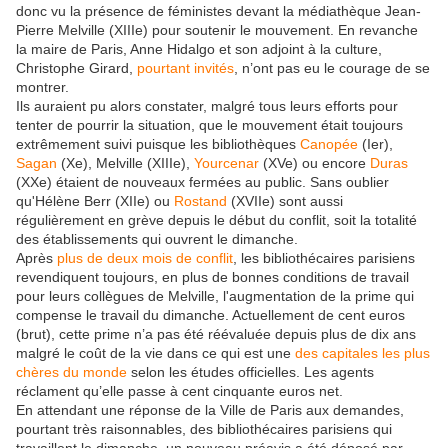
donc vu la présence de féministes devant la médiathèque Jean-
Pierre Melville (XIIIe) pour soutenir le mouvement. En revanche
la maire de Paris, Anne Hidalgo et son adjoint à la culture,
Christophe Girard,
pourtant invités
, n’ont pas eu le courage de se
montrer.
Ils auraient pu alors constater, malgré tous leurs efforts pour
tenter de pourrir la situation, que le mouvement était toujours
extrêmement suivi puisque les bibliothèques
Canopée
(Ier),
Sagan
(Xe), Melville (XIIIe),
Yourcenar
(XVe) ou encore
Duras
(XXe) étaient de nouveaux fermées au public. Sans oublier
qu'Hélène Berr (XIIe) ou
Rostand
(XVIIe) sont aussi
régulièrement en grève depuis le début du conflit, soit la totalité
des établissements qui ouvrent le dimanche.
Après
plus de deux mois de conflit
, les bibliothécaires parisiens
revendiquent toujours, en plus de bonnes conditions de travail
pour leurs collègues de Melville, l'augmentation de la prime qui
compense le travail du dimanche. Actuellement de cent euros
(brut), cette prime n’a pas été réévaluée depuis plus de dix ans
malgré le coût de la vie dans ce qui est une
des capitales les plus
chères du monde
selon les études officielles. Les agents
réclament qu’elle passe à cent cinquante euros net.
En attendant une réponse de la Ville de Paris aux demandes,
pourtant très raisonnables, des bibliothécaires parisiens qui