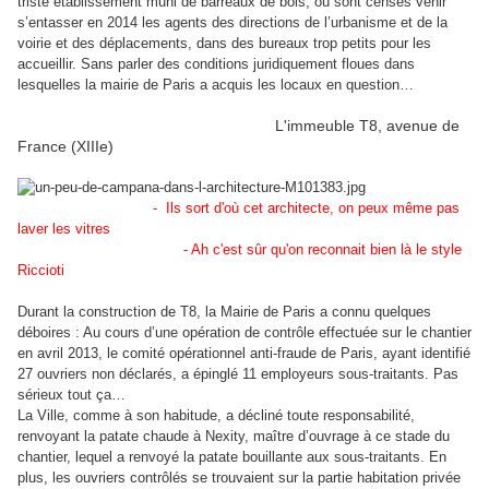
triste établissement muni de barreaux de bois, où sont censés venir
s’entasser en 2014 les agents des directions de l’urbanisme et de la
voirie et des déplacements, dans des bureaux trop petits pour les
accueillir. Sans parler des conditions juridiquement floues dans
lesquelles la mairie de Paris a acquis les locaux en question…
L'immeuble T8, avenue de
France (XIIIe)
- Ils sort d'où cet architecte, on peux même pas
laver les vitres
- Ah c'est sûr qu'on reconnait bien là le style
Riccioti
Durant la construction de T8, la Mairie de Paris a connu quelques
déboires : Au cours d’une opération de contrôle effectuée sur le chantier
en avril 2013, le comité opérationnel anti-fraude de Paris, ayant identifié
27 ouvriers non déclarés, a épinglé 11 employeurs sous-traitants. Pas
sérieux tout ça…
La Ville
, comme à son habitude, a décliné toute responsabilité,
renvoyant la patate chaude à Nexity, maître d’ouvrage à ce stade du
chantier, lequel a renvoyé la patate bouillante aux sous-traitants. En
plus, les ouvriers contrôlés se trouvaient sur la partie habitation privée