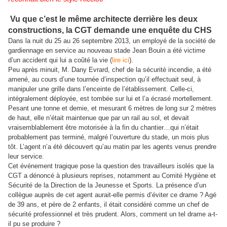
Vu que c’est le même architecte derrière les deux
constructions, la CGT demande une enquête du CHS
Dans la nuit du 25 au 26 septembre 2013, un employé de la société de
gardiennage en service au nouveau stade Jean Bouin a été victime
d’un accident qui lui a coûté la vie (
lire ici
).
Peu après minuit, M. Dany Evrard, chef de la sécurité incendie, a été
amené, au cours d’une tournée d’inspection qu’il effectuait seul, à
manipuler une grille dans l’enceinte de l’établissement. Celle-ci,
intégralement déployée, est tombée sur lui et l’a écrasé mortellement.
Pesant une tonne et demie, et mesurant 6 mètres de long sur 2 mètres
de haut, elle n’était maintenue que par un rail au sol, et devait
vraisemblablement être motorisée à la fin du chantier…qui n’était
probablement pas terminé, malgré l’ouverture du stade, un mois plus
tôt.
L’agent n’a été découvert qu’au matin par les agents venus prendre
leur service.
Cet événement tragique pose la question des travailleurs isolés que la
CGT a dénoncé à plusieurs reprises, notamment au Comité Hygiène et
Sécurité de la Direction de la Jeunesse et Sports. La présence d’un
collègue auprès de cet agent aurait-elle permis d’éviter ce drame ? Agé
de 39 ans, et père de 2 enfants, il était considéré comme un chef de
sécurité professionnel et très prudent. Alors, comment un tel drame a-t-
il pu se produire ?