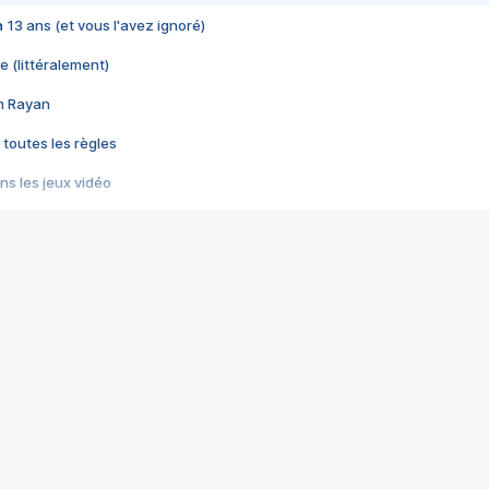
 a 13 ans (et vous l'avez ignoré)
e (littéralement)
im Rayan
 toutes les règles
s les jeux vidéo
us choquant de Rockstar ? - Le scandale BULLY
e plus moche de Steam
du RÊVE tourne au CAUCHEMAR
pendant 8 heures
it… à tort
umiliés par un jeu vidéo
ire - Final Fantasy 8