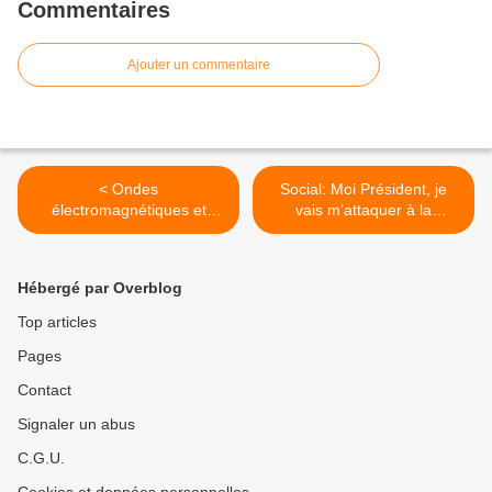
Commentaires
Ajouter un commentaire
< Ondes
Social: Moi Président, je
électromagnétiques et
vais m’attaquer à la
santé : Un sujet toujours
précarité ! >
très sensible à la Mairie de
Paris !
Hébergé par Overblog
Top articles
Pages
Contact
Signaler un abus
C.G.U.
Cookies et données personnelles