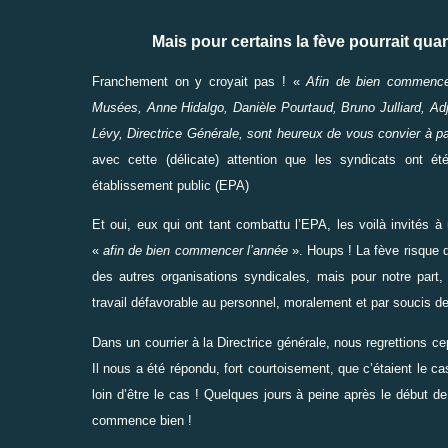
Mais pour certains la fève pourrait qua
Franchement on y croyait pas ! «
Afin de bien commencer
Musées, Anne Hidalgo, Danièle Pourtaud, Bruno Julliard, Adj
Lévy, Directrice Générale, sont heureux de vous convier à p
avec cette (délicate) attention que les syndicats ont ét
établissement public (EPA)
Et oui, eux qui ont tant combattu l’EPA, les voilà invités 
«
afin de bien commencer l’année
». Houps ! La fève risque 
des autres organisations syndicales, mais pour notre part,
travail défavorable au personnel, moralement et par soucis d
Dans un courrier à la Directrice générale, nous regrettions c
Il nous a été répondu, fort courtoisement, que c’étaient le cas
loin d’être le cas ! Quelques jours à peine après le début d
commence bien !