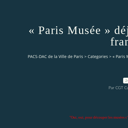
« Paris Musée » déj
fra
PACS-DAC de la Ville de Paris
>
Categories
>
« Paris 
2
Par CGT Cu
"Oui, oui, pour découper les musées c’es