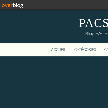
PACS-
Blog PACS d
ACCUEIL
CATÉGORIES
C