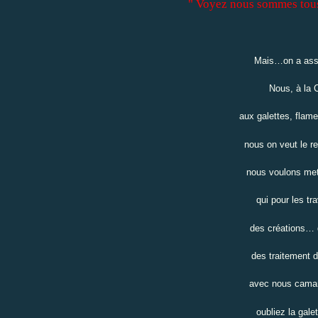
" Voyez nous sommes tous 
Mais…on a assez
Nous, à la 
aux galettes, flam
nous on veut le re
nous voulons mett
qui pour les tr
des créations… d
des traitement 
avec nous camara
oubliez la gale