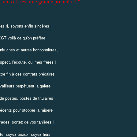
unis et c'est une grande première ! "
 ri, soyons enfin sincères :
CGT voilà ce qu'on préfère
enkuches et autres bonbonnières,
spect, l'écoute, oui mes frères !
re fin à ces contrats précaires
availleurs perpétuent la galère
e postes, postes de titulaires
décents pour stopper la misère
des, sortez de vos tanières !
tte, soyez beaux, soyez fiers