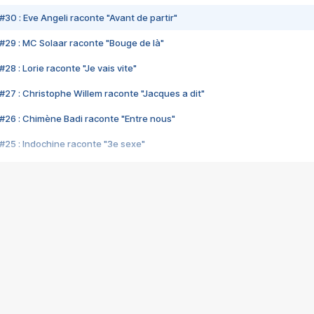
#30 : Eve Angeli raconte "Avant de partir"
#29 : MC Solaar raconte "Bouge de là"
28 : Lorie raconte "Je vais vite"
#27 : Christophe Willem raconte "Jacques a dit"
#26 : Chimène Badi raconte "Entre nous"
#25 : Indochine raconte "3e sexe"
#24 : Zaho raconte "C'est chelou"
#23 : Patrick Bruel raconte "Au café des délices"
#22 : Kyo raconte "Le chemin"
#21 : Nolwenn Leroy raconte "Cassé"
#20 : Patrick Hernandez raconte "Born to be alive"
#19 : Lorie raconte "Près de moi"