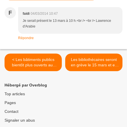
F
faidi
04/03/2014 10:47
Je serait présent le 13 mars à 10 h.<br /> <br /> Lawrence
d'Arabie
Répondre
< Les bâtiments publics
Les bibliothécaires seront
bientôt plus ouverts aux
en grève le 15 mars et en
parisiens en nocturne, le
appellent aux parisiens >
dimanche ?
Hébergé par Overblog
Top articles
Pages
Contact
Signaler un abus