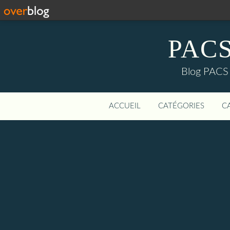
PACS-
Blog PACS d
ACCUEIL
CATÉGORIES
C