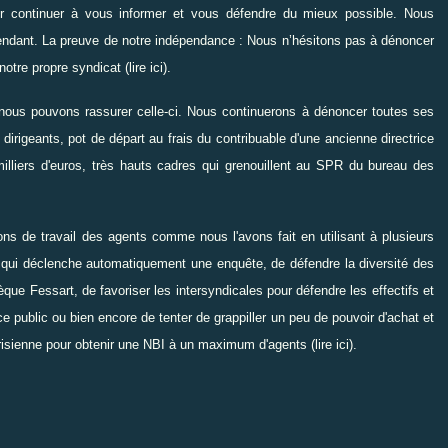
ir continuer à vous informer et vous défendre du mieux possible. Nous
épendant. La preuve de notre indépendance : Nous n’hésitons pas à dénoncer
 notre propre syndicat (
lire ici
).
, nous pouvons rassurer celle-ci. Nous continuerons à dénoncer toutes ses
 dirigeants
, pot de départ au frais du contribuable
d'une ancienne directrice
illiers d'euros
, très hauts cadres
qui grenouillent au SPR
du bureau des
ns de travail des agents comme nous l'avons fait en utilisant à plusieurs
qui déclenche automatiquement une enquête, de défendre la diversité des
hèque Fessart
, de favoriser les intersyndicales pour défendre les effectifs et
e public ou bien encore de tenter de grappiller un peu de pouvoir d'achat et
parisienne pour obtenir une NBI à un maximum d'agents
(lire ici
).